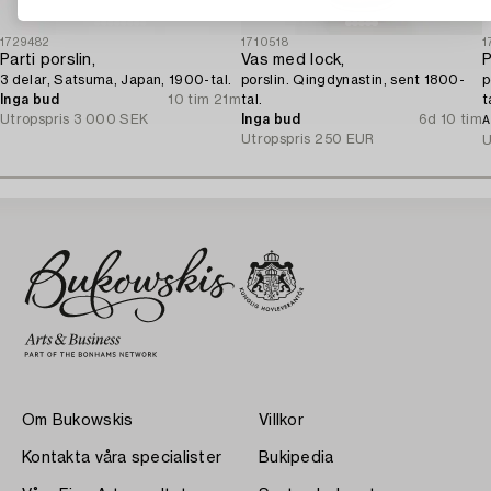
1729482
1710518
1
Parti porslin,
Vas med lock,
P
3 delar, Satsuma, Japan, 1900-tal.
porslin. Qingdynastin, sent 1800-
p
Inga bud
10 tim 21m
tal.
t
Utropspris
3 000 SEK
Inga bud
6d 10 tim
A
Utropspris
250 EUR
U
Om Bukowskis
Villkor
Kontakta våra specialister
Bukipedia