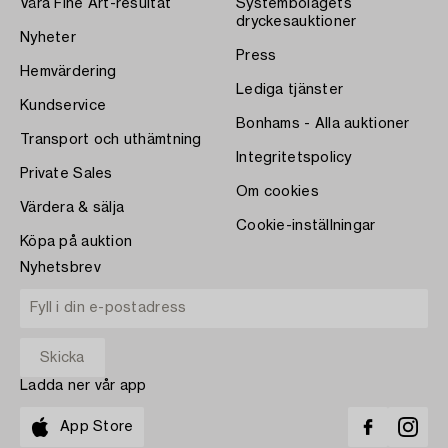
Våra Fine Art-resultat
Systembolagets
dryckesauktioner
Nyheter
Press
Hemvärdering
Lediga tjänster
Kundservice
Bonhams - Alla auktioner
Transport och uthämtning
Integritetspolicy
Private Sales
Om cookies
Värdera & sälja
Cookie-inställningar
Köpa på auktion
Nyhetsbrev
Ladda ner vår app
App Store