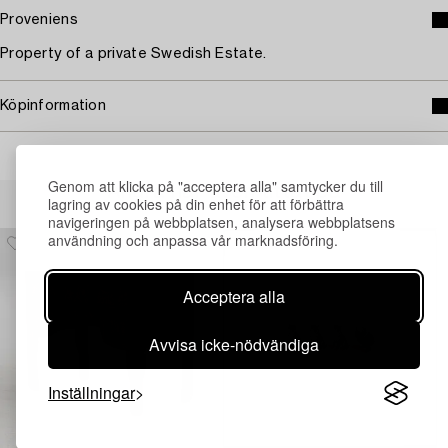
Proveniens
Property of a private Swedish Estate.
Köpinformation
Genom att klicka på "acceptera alla" samtycker du till
Andra har även tittat på
lagring av cookies på din enhet för att förbättra
navigeringen på webbplatsen, analysera webbplatsens
användning och anpassa vår marknadsföring.
Acceptera alla
Avvisa icke-nödvändiga
Inställningar