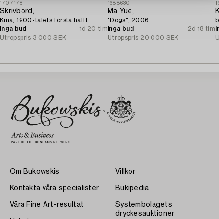
1707178
1688630
1
Skrivbord,
Ma Yue,
K
Kina, 1900-talets första hälft.
"Dogs", 2006.
b
Inga bud
1d 20 tim
Inga bud
2d 18 tim
I
Utropspris
3 000 SEK
Utropspris
20 000 SEK
U
Om Bukowskis
Villkor
Kontakta våra specialister
Bukipedia
Våra Fine Art-resultat
Systembolagets
dryckesauktioner