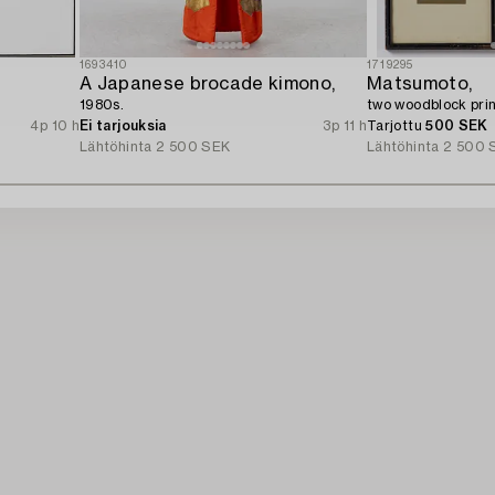
1693410
1719295
A Japanese brocade kimono,
Matsumoto,
1980s.
two woodblock prin
4p 10 h
Ei tarjouksia
3p 11 h
Tarjottu
500 SEK
Lähtöhinta
2 500 SEK
Lähtöhinta
2 500 