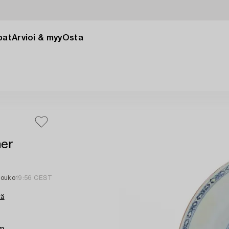
pat
Arvioi & myy
Osta
ner
 touko
19:56 CEST
tä