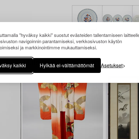
ttamalla "hyväksy kaikki" suostut evästeiden tallentamiseen laitteell
sivuston navigoinnin parantamiseksi, verkkosivuston käytön
oimiseksi ja markkinointimme mukauttamiseksi.
Muiden katsomia kohteita
väksy kaikki
Hylkää ei-välttämättömät
Asetukset