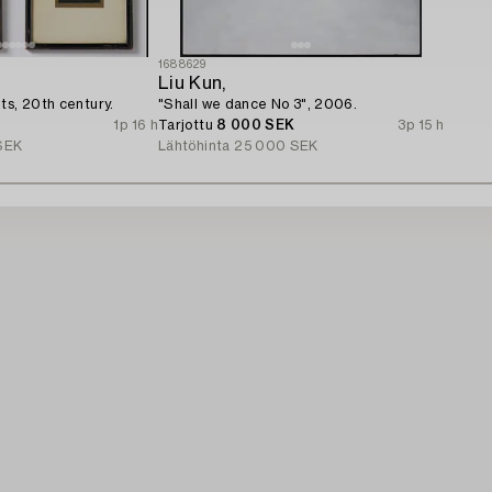
1688629
Liu Kun,
ts, 20th century.
"Shall we dance No 3", 2006.
1p 16 h
Tarjottu
8 000 SEK
3p 15 h
SEK
Lähtöhinta
25 000 SEK