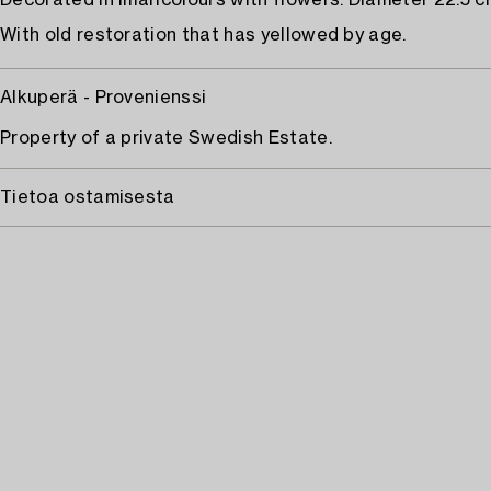
Decorated in imaricolours with flowers. Diameter 22.5 c
With old restoration that has yellowed by age.
Alkuperä - Provenienssi
Property of a private Swedish Estate.
Tietoa ostamisesta