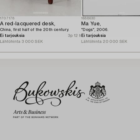
1707178
1688630
A red-lacquered desk,
Ma Yue,
China, first half of the 20th century.
"Dogs", 2006.
Ei tarjouksia
3p 12 h
Ei tarjouksia
Lähtöhinta
3 000 SEK
Lähtöhinta
20 000 SEK