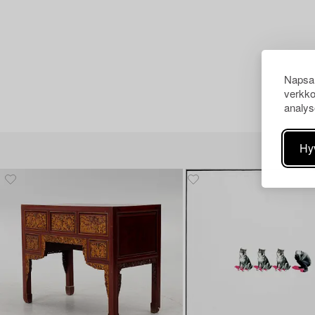
Napsau
verkko
analys
Hy