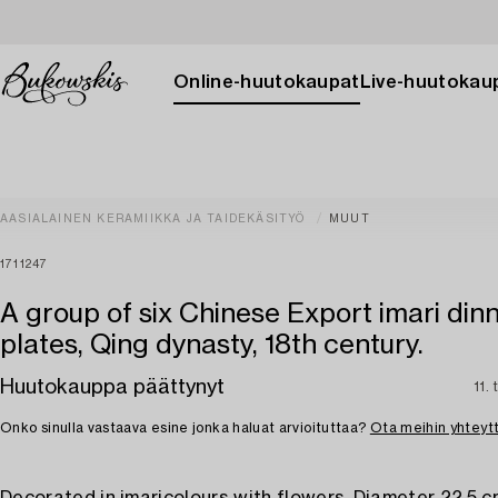
Online-huutokaupat
Live-huutokau
AASIALAINEN KERAMIIKKA JA TAIDEKÄSITYÖ
MUUT
1711247
A group of six Chinese Export imari din
plates, Qing dynasty, 18th century.
Huutokauppa päättynyt
11.
Onko sinulla vastaava esine jonka haluat arvioituttaa?
Ota meihin yhteyt