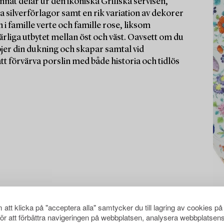
nnat delar ur den ikoniska Grillska servisen,
 silverförlagor samt en rik variation av dekorer
n i famille verte och famille rose, liksom
ärliga utbytet mellan öst och väst. Oavsett om du
jer din dukning och skapar samtal vid
t förvärva porslin med både historia och tidlös
att klicka på "acceptera alla" samtycker du till lagring av cookies på
för att förbättra navigeringen på webbplatsen, analysera webbplatsen