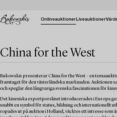
Onlineauktioner
Liveauktioner
Värde
China for the West
Bukowskis presenterar China for the West – en temaauktion
framtaget för den västerländska marknaden. Auktionen s
och speglar den långvariga svenska fascinationen för kines
Det kinesiska exportporslinet introducerades i Europa g
snabbt en symbol för status, bildning och internationellt u
ropades ut på auktion i Holland, väcktes ett intresse som ä