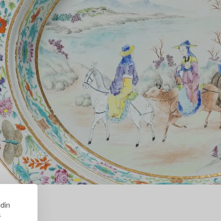
 din
s