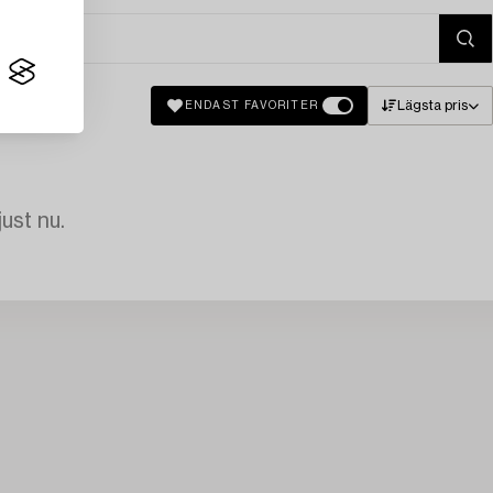
Lägsta pris
ENDAST FAVORITER
just nu.