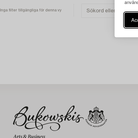
använd
Inga filter tillgängliga för denna vy
Acc