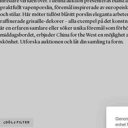
inredare världen över. I denna auktion presenteras bland a
praktfullt vapenporslin, föremål inspirerade av europeiska
och stilar. Här möter tidlöst blåvitt porslin eleganta arbete
raffinerade grisaille-dekorer – alla exempel på det konstn
är en erfaren samlare eller söker unika föremål som förhö
middagsbordet, erbjuder China for the West en möjlighet at
skönhet. Utforska auktionen och låt din samling ta form.
Genom 
DÖLJ FILTER
enhet 