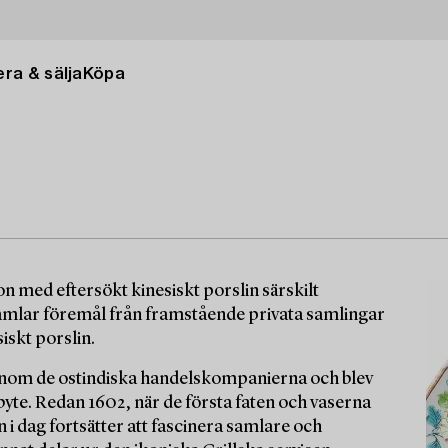
ra & sälja
Köpa
 med eftersökt kinesiskt porslin särskilt
amlar föremål från framstående privata samlingar
iskt porslin.
enom de ostindiska handelskompanierna och blev
tbyte. Redan 1602, när de första faten och vaserna
n i dag fortsätter att fascinera samlare och