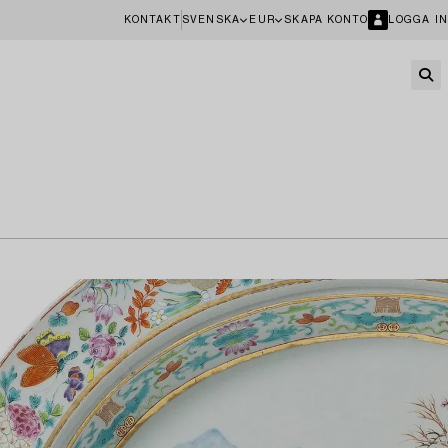
KONTAKT
SVENSKA
EUR
SKAPA KONTO
LOGGA IN