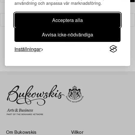
användning och anpassa vår marknadsföring.
Acceptera alla
Filter
Avvisa icke-nödvändiga
Inställningar
Din sökning gav ingen träff just nu.
Om Bukowskis
Villkor