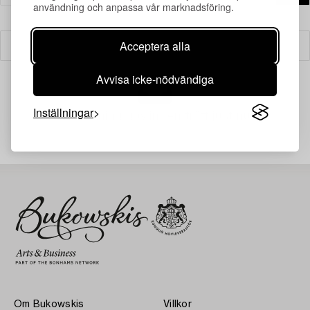
användning och anpassa vår marknadsföring.
Acceptera alla
Filter
Avvisa icke-nödvändiga
Inställningar
Din sökning gav ingen träff just nu.
Om Bukowskis
Villkor