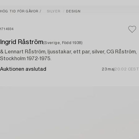
HÖG TID FÖR GÅVOR
SILVER
DESIGN
1714934
Ingrid Råström
(Sverige, Född 1938)
& Lennart Råström, ljusstakar, ett par, silver, CG Råström,
Stockholm 1972-1975.
Auktionen avslutad
23 maj
20:02 CEST