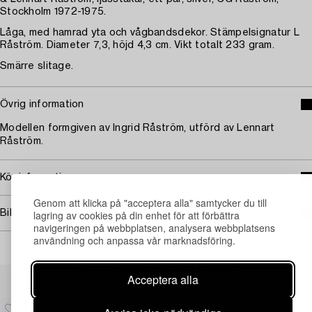
Stockholm 1972-1975.
Låga, med hamrad yta och vågbandsdekor. Stämpelsignatur L
Råström. Diameter 7,3, höjd 4,3 cm. Vikt totalt 233 gram.
Smärre slitage.
Övrig information
Modellen formgiven av Ingrid Råström, utförd av Lennart
Råström.
Köpinformation
Genom att klicka på "acceptera alla" samtycker du till
Bildrättigheter
lagring av cookies på din enhet för att förbättra
navigeringen på webbplatsen, analysera webbplatsens
användning och anpassa vår marknadsföring.
Andra har även tittat på
Acceptera alla