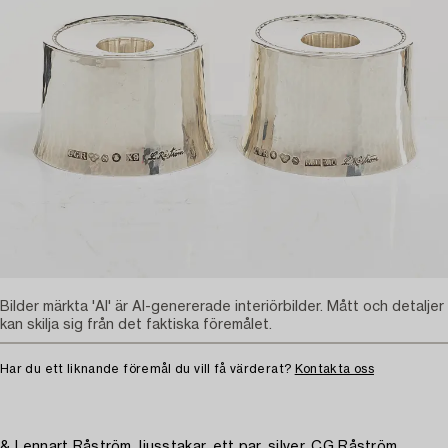
Bilder märkta 'AI' är AI-genererade interiörbilder. Mått och detaljer
kan skilja sig från det faktiska föremålet.
Har du ett liknande föremål du vill få värderat?
Kontakta oss
& Lennart Råström, ljusstakar, ett par, silver, CG Råström,