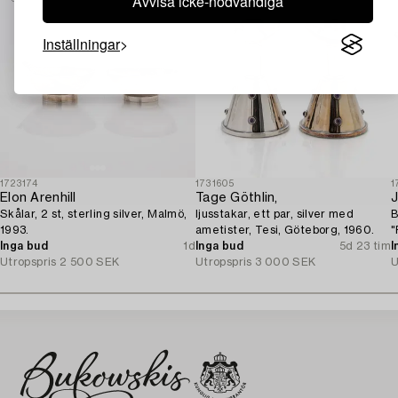
Avvisa icke-nödvändiga
Inställningar
1723174
1731605
1
Elon Arenhill
Tage Göthlin,
Skålar, 2 st, sterling silver, Malmö,
ljusstakar, ett par, silver med
B
1993.
ametister, Tesi, Göteborg, 1960.
"
Inga bud
1d
Inga bud
5d 23 tim
1
I
Utropspris
2 500 SEK
Utropspris
3 000 SEK
U