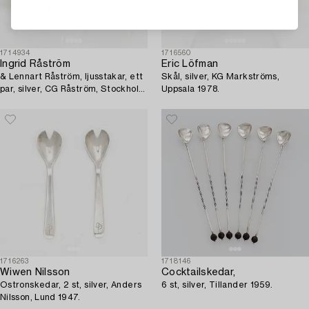
1714934
1716560
Ingrid Råström
Eric Löfman
& Lennart Råström, ljusstakar, ett
Skål, silver, KG Markströms,
par, silver, CG Råström, Stockholm
Uppsala 1978.
1972-1975.
1716263
1718146
Wiwen Nilsson
Cocktailskedar,
Ostronskedar, 2 st, silver, Anders
6 st, silver, Tillander 1959.
Nilsson, Lund 1947.