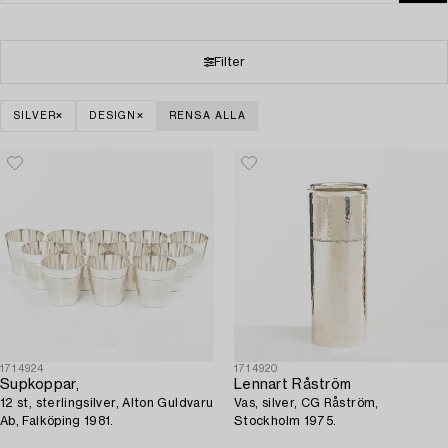
Filter
SILVER
DESIGN
RENSA ALLA
1714924
1714920
Supkoppar,
Lennart Råström
12 st, sterlingsilver, Alton Guldvaru
Vas, silver, CG Råström,
Ab, Falköping 1981.
Stockholm 1975.