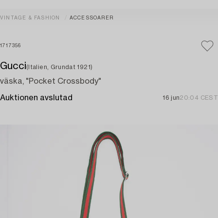
VINTAGE & FASHION
ACCESSOARER
1717356
Gucci
(Italien, Grundat 1921)
väska, "Pocket Crossbody"
Auktionen avslutad
16 jun
20:04 CEST