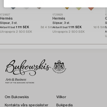
1729927
1729929
1
Hermès
Hermès
G
Slipsar, 3 st.
Slipsar, 3 st.
S
1 111 SEK
3d 4 tim
1 111 SEK
1d 6 tim
t
Aktuellt bud
Aktuellt bud
Utropspris
2 500 SEK
Utropspris
2 500 SEK
A
U
Om Bukowskis
Villkor
Kontakta våra specialister
Bukipedia