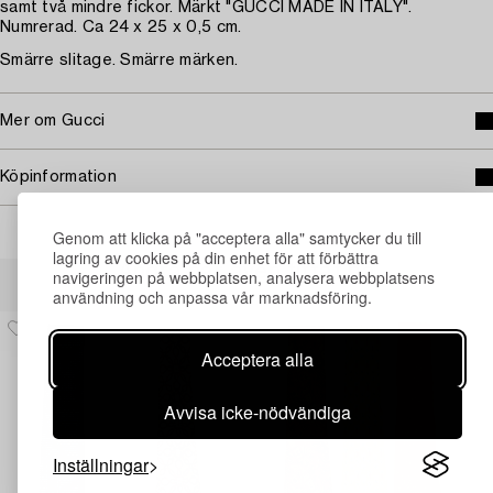
samt två mindre fickor. Märkt "GUCCI MADE IN ITALY".
Numrerad. Ca 24 x 25 x 0,5 cm.
Smärre slitage. Smärre märken.
Mer om Gucci
Köpinformation
Genom att klicka på "acceptera alla" samtycker du till
lagring av cookies på din enhet för att förbättra
Andra har även tittat på
navigeringen på webbplatsen, analysera webbplatsens
användning och anpassa vår marknadsföring.
Acceptera alla
Avvisa icke-nödvändiga
Inställningar