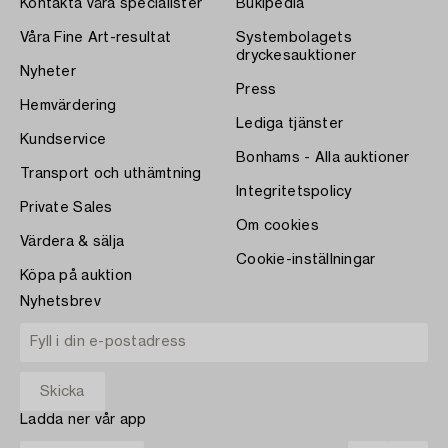
Kontakta våra specialister
Bukipedia
Våra Fine Art-resultat
Systembolagets
dryckesauktioner
Nyheter
Press
Hemvärdering
Lediga tjänster
Kundservice
Bonhams - Alla auktioner
Transport och uthämtning
Integritetspolicy
Private Sales
Om cookies
Värdera & sälja
Cookie-inställningar
Köpa på auktion
Nyhetsbrev
Ladda ner vår app