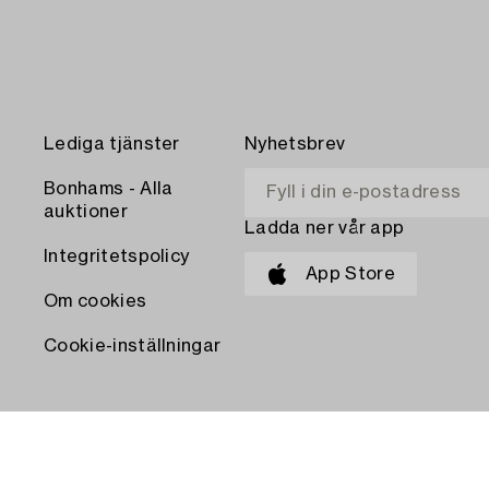
Lediga tjänster
Nyhetsbrev
Bonhams - Alla
auktioner
Ladda ner vår app
Integritetspolicy
App Store
Om cookies
Cookie-inställningar