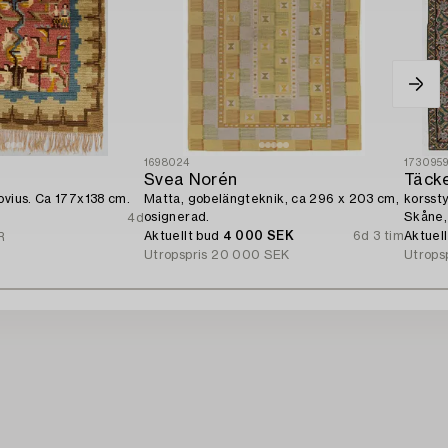
1698024
173095
Svea Norén
Täcke
ovius. Ca 177x138 cm.
Matta, gobelängteknik, ca 296 x 203 cm,
korssty
osignerad.
Skåne,
4d
Aktuellt bud
4 000 SEK
6d 3 tim
Aktuel
R
Utropspris
20 000 SEK
Utrops