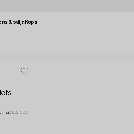
ra & sälja
Köpa
lets
8 maj
21:52 CEST