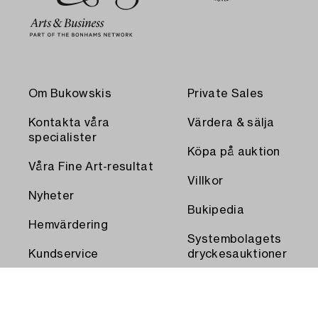
Om Bukowskis
Private Sales
Kontakta våra
Värdera & sälja
specialister
Köpa på auktion
Våra Fine Art-resultat
Villkor
Nyheter
Bukipedia
Hemvärdering
Systembolagets
Kundservice
dryckesauktioner
Transport och
Press
uthämtning