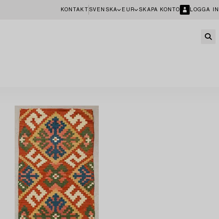
KONTAKT
SVENSKA
EUR
SKAPA KONTO
LOGGA IN