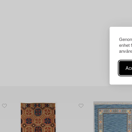
Genom 
enhet 
använd
Acc