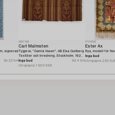
1697193
1731816
Carl Malmsten
Ester Ax
cm, signerad
Tygprov, "Gamla Vasen", AB Elsa Gullberg
Rya, modell för Ne
Textilier och Inredning, Stockholm, 1920-
Inga bud
tal.
3d 23 tim
Inga bud
9d 4 tim
Utropspris
250 EU
Utropspris
1 500 SEK