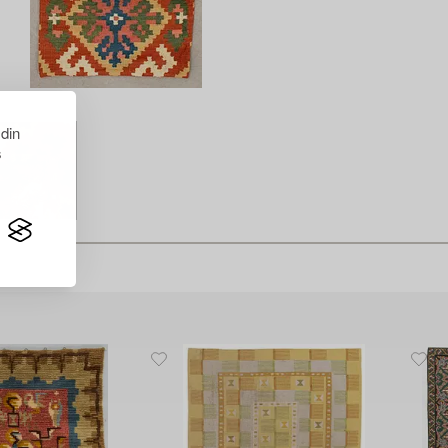
 din
s