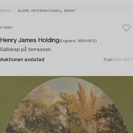
KONST
ÄLDRE INTERNATIONELL KONST
1715301
Henry James Holding
(England, 1833-1872)
Sällskap på terrassen
Auktionen avslutad
11 jul
18:34 CEST