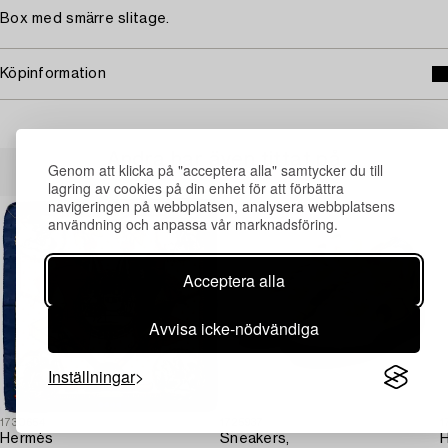
Box med smärre slitage.
Köpinformation
Andra har även tittat på
Genom att klicka på "acceptera alla" samtycker du till
lagring av cookies på din enhet för att förbättra
navigeringen på webbplatsen, analysera webbplatsens
användning och anpassa vår marknadsföring.
Acceptera alla
Avvisa icke-nödvändiga
Inställningar
1730654
1725937
1
Hermès
Sneakers,