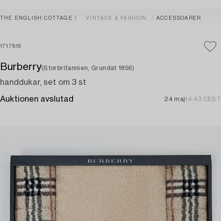
THE ENGLISH COTTAGE
VINTAGE & FASHION
ACCESSOARER
1717816
Burberry
(Storbritannien, Grundat 1856)
handdukar, set om 3 st
Auktionen avslutad
24 maj
14:43 CEST