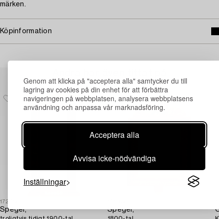
märken.
Köpinformation
Andra har även tittat på
Genom att klicka på "acceptera alla" samtycker du till
lagring av cookies på din enhet för att förbättra
navigeringen på webbplatsen, analysera webbplatsens
användning och anpassa vår marknadsföring.
Acceptera alla
Avvisa icke-nödvändiga
Inställningar
1727123
1713023
1
Spegel,
Spegel,
G
troligtvis tidigt 1900-tal.
1800-tal.
K