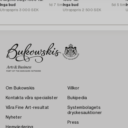
Inga bud
1d 7 tim
Inga bud
5d 5 tim
I
Utropspris
3 000 SEK
Utropspris
2 500 SEK
U
Om Bukowskis
Villkor
Kontakta våra specialister
Bukipedia
Våra Fine Art-resultat
Systembolagets
dryckesauktioner
Nyheter
Press
Hemvärdering