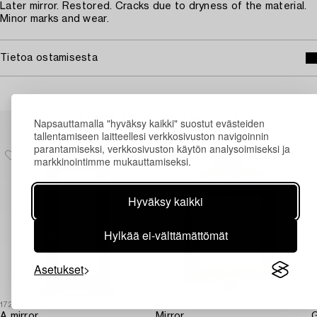
Later mirror. Restored. Cracks due to dryness of the material.
Minor marks and wear.
Tietoa ostamisesta
Muiden katsomia kohteita
Napsauttamalla "hyväksy kaikki" suostut evästeiden
tallentamiseen laitteellesi verkkosivuston navigoinnin
parantamiseksi, verkkosivuston käytön analysoimiseksi ja
markkinointimme mukauttamiseksi.
Hyväksy kaikki
Hylkää ei-välttämättömät
Asetukset
1727123
1713023
1
A mirror,
Mirror,
G