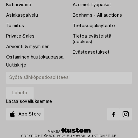
Kotiarviointi
Avoimet työpaikat
Asiakaspalvelu
Bonhams - All auctions
Toimitus
Tietosuojakäytäntö
Private Sales
Tietoa evästeistä
(cookies)
Arviointi & myyminen
Evästeasetukset
Ostaminen huutokaupassa
Uutiskirje
Lataa sovelluksemme
App Store
MAKSA
COPYRIGHT ©1870-2026 BUKOWSKI AUKTIONER AB