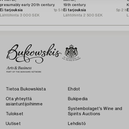
presumably early 20th century.
19th century.
K
Ei tarjouksia
1p 5 h
Ei tarjouksia
5p 2 h
E
Lähtöhinta
3 000 SEK
Lähtöhinta
2 500 SEK
L
Tietoa Bukowskista
Ehdot
Ota yhteyttä
Bukipedia
asiantuntijoihimme
Systembolaget's Wine and
Tulokset
Spirits Auctions
Uutiset
Lehdistö