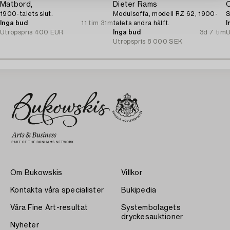
Matbord,
Dieter Rams
C
1900-talets slut.
Modulsoffa, modell RZ 62, 1900-
S
Inga bud
11 tim 31m
talets andra hälft.
I
Utropspris
400 EUR
Inga bud
3d 7 tim
U
Utropspris
8 000 SEK
Om Bukowskis
Villkor
Kontakta våra specialister
Bukipedia
Våra Fine Art-resultat
Systembolagets
dryckesauktioner
Nyheter