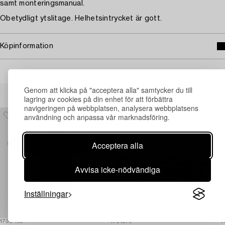
samt monteringsmanual.
Obetydligt ytslitage. Helhetsintrycket är gott.
Köpinformation
Andra har även tittat på
Genom att klicka på "acceptera alla" samtycker du till
lagring av cookies på din enhet för att förbättra
navigeringen på webbplatsen, analysera webbplatsens
användning och anpassa vår marknadsföring.
Acceptera alla
Avvisa icke-nödvändiga
Inställningar
1730469
1731279
1