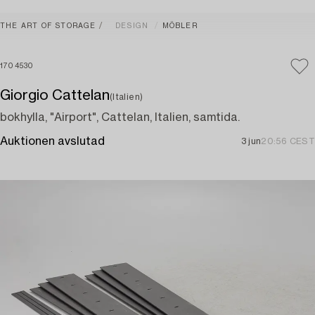
THE ART OF STORAGE
DESIGN
MÖBLER
1704530
Giorgio Cattelan
(Italien)
bokhylla, "Airport", Cattelan, Italien, samtida.
Auktionen avslutad
3 jun
20:56 CEST