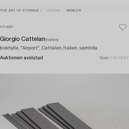
THE ART OF STORAGE
DESIGN
MÖBLER
1704531
Giorgio Cattelan
(Italien)
bokhylla, "Airport", Cattelan, Italien, samtida.
Auktionen avslutad
3 jun
21:22 CEST