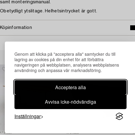
samt monteringsmanual.
Obetydligt ytslitage. Helhetsintrycket är gott.
Köpinformation
Andra har även tittat på
Genom att klicka på "acceptera alla" samtycker du till
lagring av cookies på din enhet för att förbättra
navigeringen på webbplatsen, analysera webbplatsens
användning och anpassa vår marknadsföring.
Acceptera alla
Avvisa icke-nödvändiga
Inställningar
1731957
1731925
1