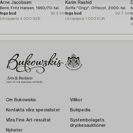
Arne Jacobsen
Karim Rashid
D
Bord, Fritz Hansen, 1960/70-tal.
Soffa "Orgy", Offecct, 2000-tal.
M
Inga bud
3d 5 tim
Inga bud
2d 7 tim
t
Utropspris
4 000 SEK
Utropspris
1 000 EUR
I
U
Om Bukowskis
Villkor
Kontakta våra specialister
Bukipedia
Våra Fine Art-resultat
Systembolagets
dryckesauktioner
Nyheter