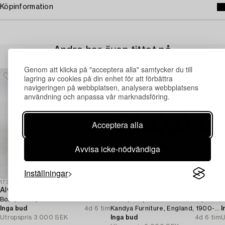
Köpinformation
Andra har även tittat på
Genom att klicka på "acceptera alla" samtycker du till
lagring av cookies på din enhet för att förbättra
navigeringen på webbplatsen, analysera webbplatsens
användning och anpassa vår marknadsföring.
Acceptera alla
Avvisa icke-nödvändiga
Inställningar
1732126
1726659
1
Alvar Aalto
Carl Jacobs,
I
Bord, Artek, 2000.
stolar, 4 st, "C2 Jason Chairs",
S
Inga bud
4d 6 tim
Kandya Furniture, England, 1900-
I
Utropspris
3 000 SEK
talets mitt.
Inga bud
4d 6 tim
U