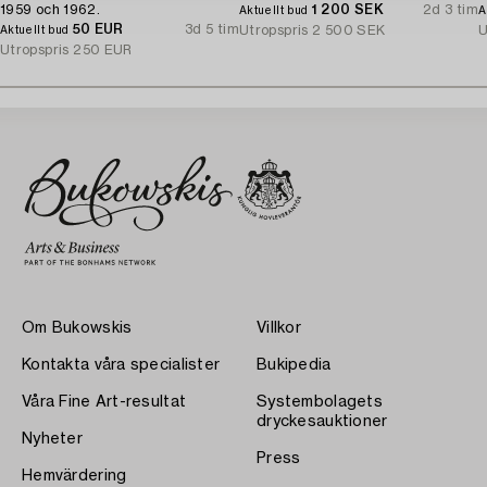
1959 och 1962.
1 200 SEK
2d 3 tim
Aktuellt bud
A
50 EUR
3d 5 tim
Utropspris
2 500 SEK
U
Aktuellt bud
Utropspris
250 EUR
Om Bukowskis
Villkor
Kontakta våra specialister
Bukipedia
Våra Fine Art-resultat
Systembolagets
dryckesauktioner
Nyheter
Press
Hemvärdering