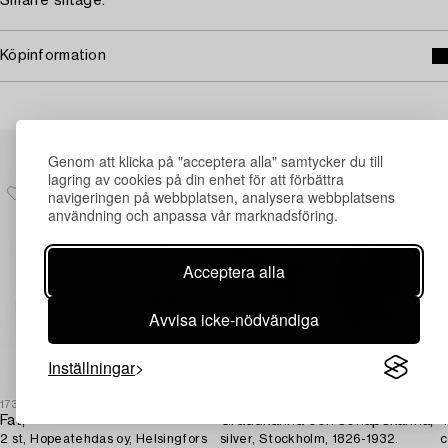
Smärre slitage.
Köpinformation
Andra har även tittat på
Genom att klicka på "acceptera alla" samtycker du till
lagring av cookies på din enhet för att förbättra
navigeringen på webbplatsen, analysera webbplatsens
användning och anpassa vår marknadsföring.
Acceptera alla
Avvisa icke-nödvändiga
Inställningar
1730905
1729436
1
Fat,
Gräddkanna och senapskanna,
T
2 st, Hopeatehdas oy, Helsingfors
silver, Stockholm, 1826-1932.
c