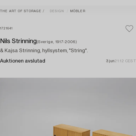
THE ART OF STORAGE
DESIGN
MÖBLER
1721641
Nils Strinning
(Sverige, 1917-2006)
& Kajsa Strinning, hyllsystem, "String".
Auktionen avslutad
3 jun
21:12 CEST