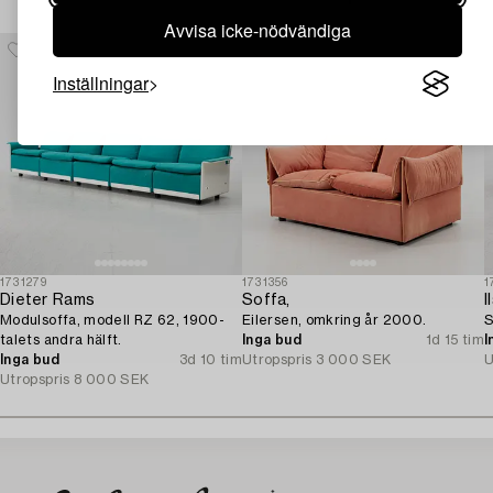
Avvisa icke-nödvändiga
Inställningar
1731279
1731356
1
Dieter Rams
Soffa,
I
Modulsoffa, modell RZ 62, 1900-
Eilersen, omkring år 2000.
S
talets andra hälft.
Inga bud
1d 15 tim
I
Inga bud
3d 10 tim
Utropspris
3 000 SEK
U
Utropspris
8 000 SEK