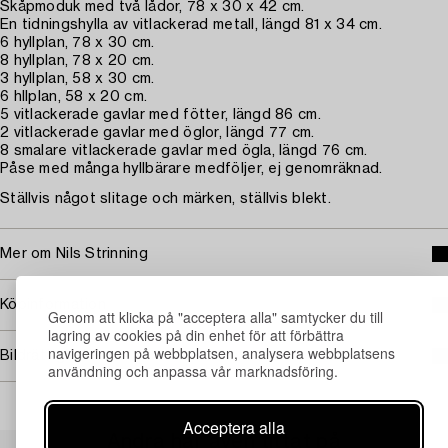
Skåpmoduk med två lådor, 78 x 30 x 42 cm.
En tidningshylla av vitlackerad metall, längd 81 x 34 cm.
6 hyllplan, 78 x 30 cm.
8 hyllplan, 78 x 20 cm.
3 hyllplan, 58 x 30 cm.
6 hllplan, 58 x 20 cm.
5 vitlackerade gavlar med fötter, längd 86 cm.
2 vitlackerade gavlar med öglor, längd 77 cm.
8 smalare vitlackerade gavlar med ögla, längd 76 cm.
Påse med många hyllbärare medföljer, ej genomräknad.
Ställvis något slitage och märken, ställvis blekt.
Mer om Nils Strinning
Köpinformation
Genom att klicka på "acceptera alla" samtycker du till
lagring av cookies på din enhet för att förbättra
navigeringen på webbplatsen, analysera webbplatsens
Bildrättigheter
användning och anpassa vår marknadsföring.
Acceptera alla
Andra har även tittat på