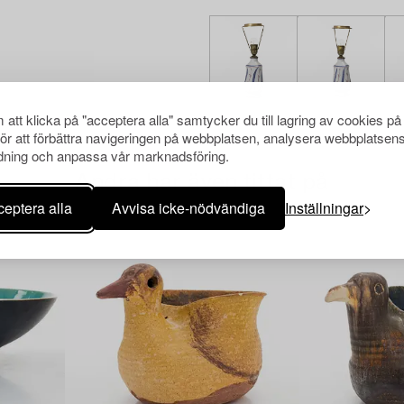
att klicka på "acceptera alla" samtycker du till lagring av cookies på
för att förbättra navigeringen på webbplatsen, analysera webbplatsen
ning och anpassa vår marknadsföring.
Andra har även tittat på
eptera alla
Avvisa icke-nödvändiga
Inställningar