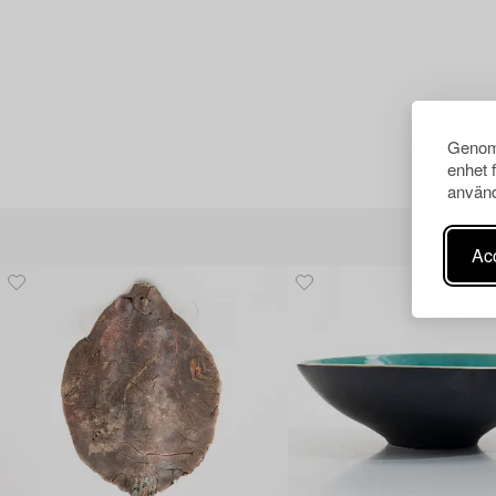
Genom 
enhet 
använd
Acc