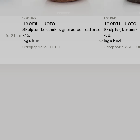
1731946
1731945
Teemu Luoto
Teemu Luoto
.
Skulptur, keramik, signerad och daterad
Skulptur, keramik,
-75.
-82.
1d 21 tim
Inga bud
5d
Inga bud
Utropspris
250 EUR
Utropspris
250 EU