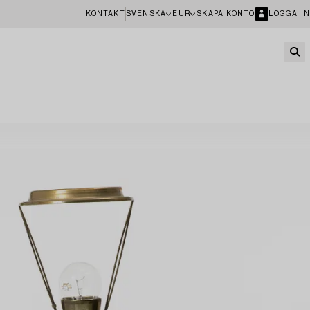
KONTAKT
SVENSKA
EUR
SKAPA KONTO
LOGGA IN