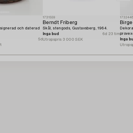
1731559
173244
Berndt Friberg
Birge
 signerad och daterad
Skål, stengods, Gustavsberg, 1964.
Dekorat
provexe
Inga bud
6d 23 tim
5d
Inga b
Utropspris
3 000 SEK
R
Utrops