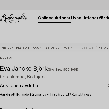
Onlineauktioner
Liveauktioner
Värde
THE MONTHLY EDIT – COUNTRYSIDE COTTAGE
DESIGN
KERAM
1707806
Eva Jancke Björk
(Sverige, 1882-1981)
bordslampa, Bo fajans.
Auktionen avslutad
Har du ett liknande föremål du vill få värderat?
Kontakta oss