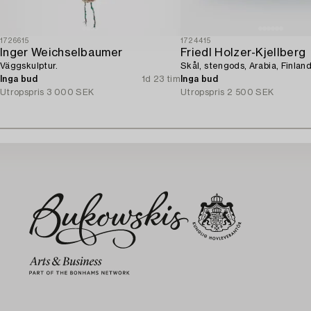
1726615
1724415
Inger Weichselbaumer
Friedl Holzer-Kjellberg
Väggskulptur.
Skål, stengods, Arabia, Finland
Inga bud
1d 23 tim
Inga bud
Utropspris
3 000 SEK
Utropspris
2 500 SEK