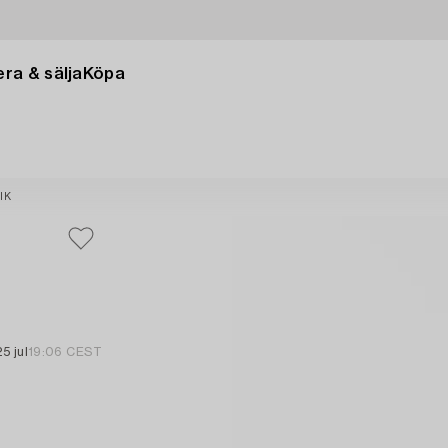
ra & sälja
Köpa
IK
25 jul
19:06 CEST