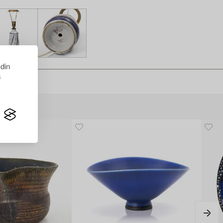
 din
s