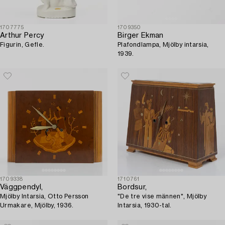
1707775
1709350
Arthur Percy
Birger Ekman
Figurin, Gefle.
Plafondlampa, Mjölby intarsia,
1939.
1709338
1710761
Väggpendyl,
Bordsur,
Mjölby Intarsia, Otto Persson
"De tre vise männen", Mjölby
Urmakare, Mjölby, 1936.
Intarsia, 1930-tal.