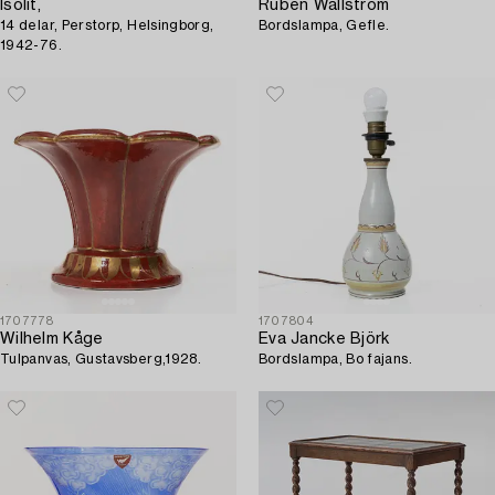
Isolit,
Ruben Wallström
14 delar, Perstorp, Helsingborg,
Bordslampa, Gefle.
1942-76.
1707778
1707804
Wilhelm Kåge
Eva Jancke Björk
Tulpanvas, Gustavsberg,1928.
Bordslampa, Bo fajans.