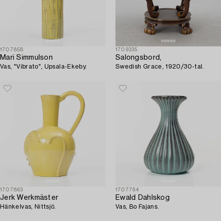
1707858
1709335
Mari Simmulson
Salongsbord,
Vas, "Vibrato", Upsala-Ekeby.
Swedish Grace, 1920/30-tal.
1707863
1707764
Jerk Werkmäster
Ewald Dahlskog
Hänkelvas, Nittsjö.
Vas, Bo Fajans.