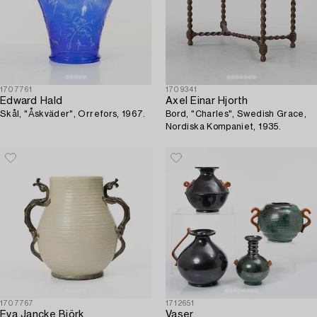
1707761
1709341
Edward Hald
Axel Einar Hjorth
Skål, "Åskväder", Orrefors, 1967.
Bord, "Charles", Swedish Grace,
Nordiska Kompaniet, 1935.
1707767
1712651
Eva Jancke Björk
Vaser,