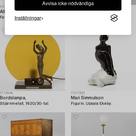
Avvisa icke-nödvändiga
1707768
1709334
Allan Ebeling
Skåp,
Inställningar
Fat, Bo fajans, 1921-28.
Swedish Grace, 1920-tal.
1712646
1707821
Bordslampa,
Mari Simmulson
Stjärnmetall, 1920/30-tal.
Figurin, Upsala Ekeby.