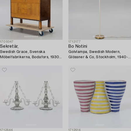
1709347
1712177
Sekretär,
Bo Notini
Swedish Grace, Svenska
Golvlampa, Swedish Modern,
Möbelfabrikerna, Bodafors, 1930-
Glössner & Co, Stockholm, 1940-
tal.
tal.
1712644
1712614