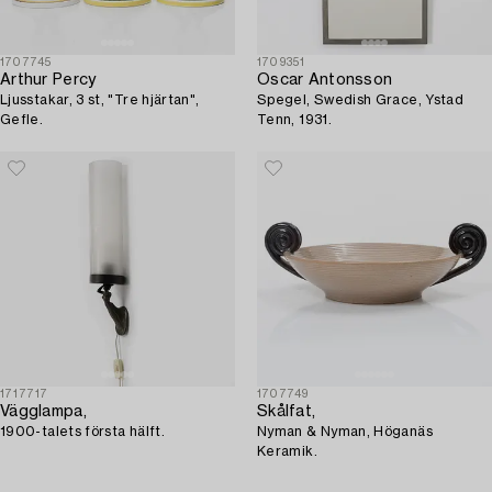
1707745
1709351
Arthur Percy
Oscar Antonsson
Ljusstakar, 3 st, "Tre hjärtan",
Spegel, Swedish Grace, Ystad
Gefle.
Tenn, 1931.
1717717
1707749
Vägglampa,
Skålfat,
1900-talets första hälft.
Nyman & Nyman, Höganäs
Keramik.