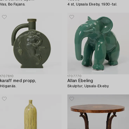
Vas, Bo Fajans.
4 st, Upsala Ekeby, 1930-tal.
1707810
1707770
karaff med propp,
Allan Ebeling
Höganäs.
Skulptur, Upsala-Ekeby.