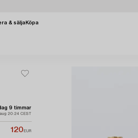
ra & sälja
Köpa
 dag 9 timmar
 aug 20:24 CEST
120
EUR