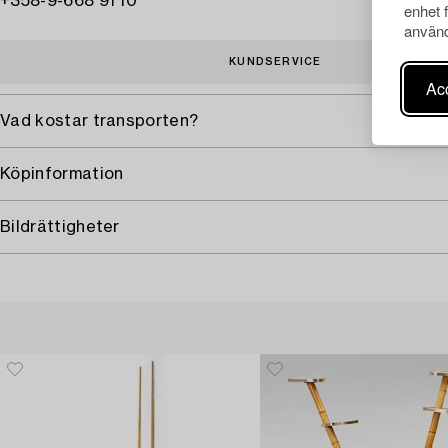
+358-9-668 91 10
enhet 
använd
KUNDSERVICE
Acc
Vad kostar transporten?
Köpinformation
Bildrättigheter