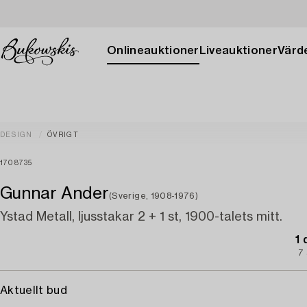
Onlineauktioner
Liveauktioner
Värde
DESIGN
ÖVRIGT
1708735
Gunnar Ander
(Sverige, 1908-1976)
Ystad Metall, ljusstakar 2 + 1 st, 1900-talets mitt.
1
7
Aktuellt bud