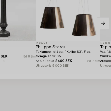
1728203
1731636
Philippe Starck
Tapio
Taklampor, ett par, "Ktribe S3", Flos,
Vas, "J
formgiven 2005.
Wirkka
0 SEK
5d 8 tim
Aktuellt bud
2 500 SEK
2d 7 tim
Aktuel
SEK
Utropspris
5 000 SEK
Utrops