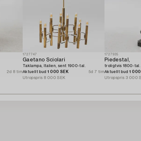
1727747
1727935
Gaetano Sciolari
Piedestal,
Taklampa, Italien, sent 1900-tal.
troligtvis 1800-tal.
2d 8 tim
Aktuellt bud
1 000 SEK
5d 7 tim
Aktuellt bud
1 00
Utropspris
8 000 SEK
Utropspris
3 000 