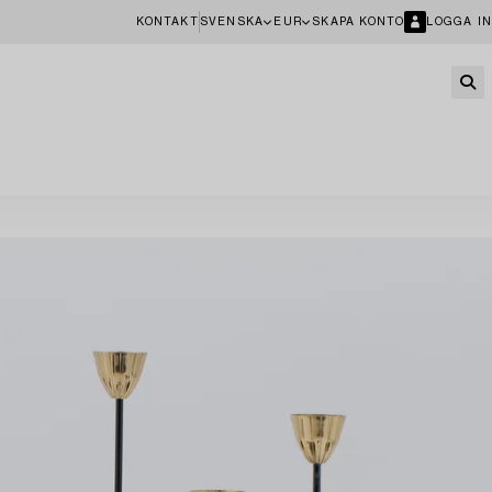
KONTAKT
SVENSKA
EUR
SKAPA KONTO
LOGGA IN