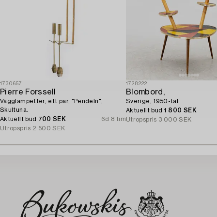
1730657
1728222
Pierre Forssell
Blombord,
Vägglampetter, ett par, "Pendeln",
Sverige, 1950-tal.
Skultuna.
Aktuellt bud
1 800 SEK
Aktuellt bud
700 SEK
6d 8 tim
Utropspris
3 000 SEK
Utropspris
2 500 SEK