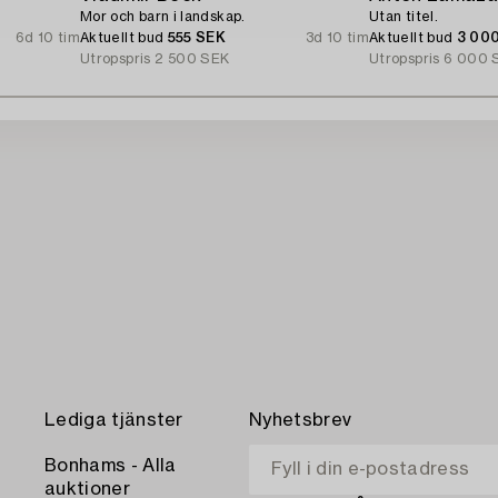
Mor och barn i landskap.
Utan titel.
6d 10 tim
Aktuellt bud
555 SEK
3d 10 tim
Aktuellt bud
3 00
Utropspris
2 500 SEK
Utropspris
6 000 
Lediga tjänster
Nyhetsbrev
Bonhams - Alla
auktioner