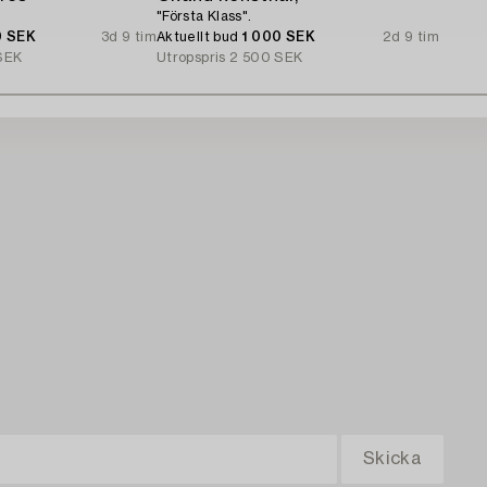
"Första Klass".
0 SEK
3d 9 tim
Aktuellt bud
1 000 SEK
2d 9 tim
SEK
Utropspris
2 500 SEK