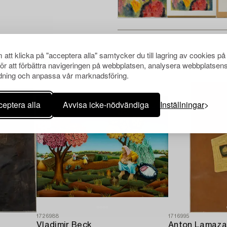
att klicka på "acceptera alla" samtycker du till lagring av cookies på
Andra har även tittat på
för att förbättra navigeringen på webbplatsen, analysera webbplatsen
ning och anpassa vår marknadsföring.
eptera alla
Avvisa icke-nödvändiga
Inställningar
1726988
1716995
Vladimir Beck
Anton Lamaza