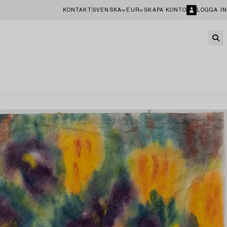
KONTAKT
SVENSKA
EUR
SKAPA KONTO
LOGGA IN