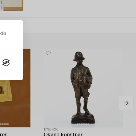
 din
s
1730400
res
Okänd konstnär,