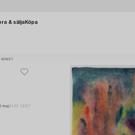
ra & sälja
Köpa
 KONST
5 maj
21:37 CEST