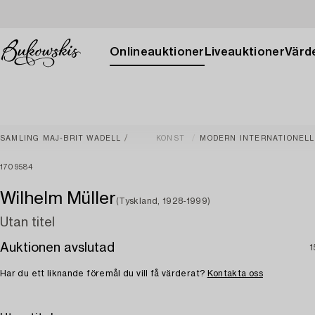
Onlineauktioner
Liveauktioner
Värde
SAMLING MAJ-BRIT WADELL
KONST
MODERN INTERNATIONELL
1709584
Wilhelm Müller
(Tyskland, 1928-1999)
Utan titel
Auktionen avslutad
1
Har du ett liknande föremål du vill få värderat?
Kontakta oss