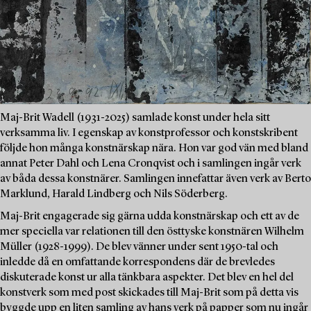
Maj-Brit Wadell (1931-2025) samlade konst under hela sitt
verksamma liv. I egenskap av konstprofessor och konstskribent
följde hon många konstnärskap nära. Hon var god vän med bland
annat Peter Dahl och Lena Cronqvist och i samlingen ingår verk
av båda dessa konstnärer. Samlingen innefattar även verk av Berto
Marklund, Harald Lindberg och Nils Söderberg.
Maj-Brit engagerade sig gärna udda konstnärskap och ett av de
mer speciella var relationen till den östtyske konstnären Wilhelm
Müller (1928-1999). De blev vänner under sent 1950-tal och
inledde då en omfattande korrespondens där de brevledes
diskuterade konst ur alla tänkbara aspekter. Det blev en hel del
konstverk som med post skickades till Maj-Brit som på detta vis
byggde upp en liten samling av hans verk på papper som nu ingår