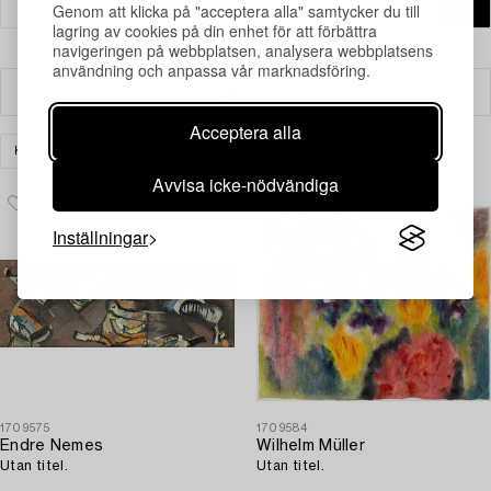
Genom att klicka på "acceptera alla" samtycker du till
lagring av cookies på din enhet för att förbättra
navigeringen på webbplatsen, analysera webbplatsens
användning och anpassa vår marknadsföring.
Filter
Acceptera alla
KONST
MODERN INTERNATIONELL KONST
RENSA ALLA
Avvisa icke-nödvändiga
Inställningar
1709575
1709584
Endre Nemes
Wilhelm Müller
Utan titel.
Utan titel.