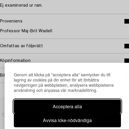
Ej examinerad ur ram.
Proveniens
Professor Maj-Brit Wadell
Omfattas av följerätt
Köpinformation
Genom att klicka på "acceptera alla" samtycker du till
Bildrättigheter
lagring av cookies på din enhet för att förbättra
navigeringen på webbplatsen, analysera webbplatsens
användning och anpassa vår marknadsföring.
Andra har även tittat på
Acceptera alla
Avvisa icke-nödvändiga