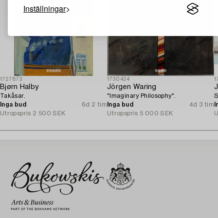
Inställningar
1727873
1730424
1
Bjørn Halby
Jörgen Waring
J
Takåsar.
"Imaginary Philosophy".
S
Inga bud
6d 2 tim
Inga bud
4d 3 tim
I
Utropspris
2 500 SEK
Utropspris
5 000 SEK
U