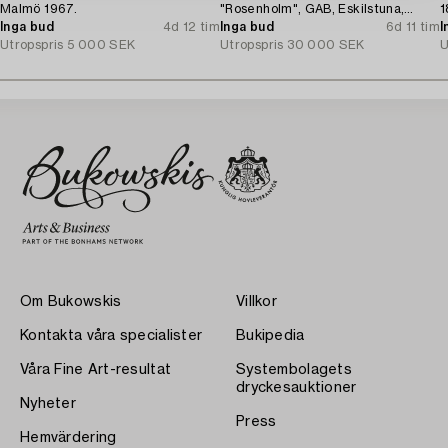
Malmö 1967.
"Rosenholm", GAB, Eskilstuna,
1
Inga bud
4d 12 tim
1961-87.
Inga bud
6d 11 tim
I
Utropspris
5 000 SEK
Utropspris
30 000 SEK
U
Om Bukowskis
Villkor
Kontakta våra specialister
Bukipedia
Våra Fine Art-resultat
Systembolagets
dryckesauktioner
Nyheter
Press
Hemvärdering