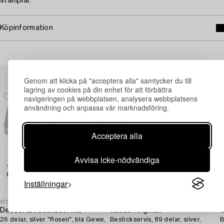
stämplar.
Köpinformation
Andra har även tittat på
Genom att klicka på "acceptera alla" samtycker du till
lagring av cookies på din enhet för att förbättra
navigeringen på webbplatsen, analysera webbplatsens
användning och anpassa vår marknadsföring.
Acceptera alla
Avvisa icke-nödvändiga
Inställningar
1731230
1730435
1
Dessertbesticksservis,
Jacob Ängman
G
26 delar, silver "Rosen", bla Gewe,
Bestickservis, 89 delar, silver,
B