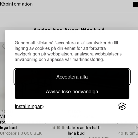
Köpinformation
Andra har även tittat på
Genom att klicka på "acceptera alla" samtycker du till
lagring av cookies på din enhet för att förbättra
navigeringen på webbplatsen, analysera webbplatsens
användning och anpassa vår marknadsföring.
Acceptera alla
Avvisa icke-nödvändiga
Inställningar
1726623
1731279
1
Vilstol,
Dieter Rams
S
rotting, 1900-talets början.
Modulsoffa, modell RZ 62, 1900-
1
Inga bud
1d 19 tim
talets andra hälft.
I
Utropspris
3 000 SEK
Inga bud
4d 13 tim
U