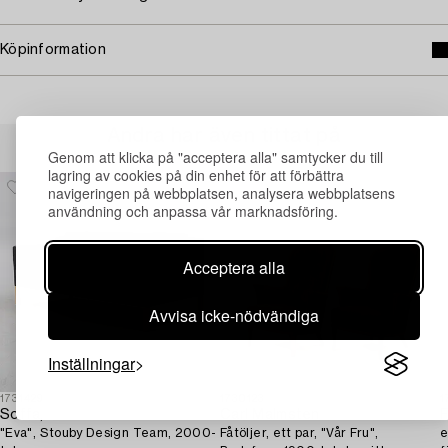
Köpinformation
Andra har även tittat på
Genom att klicka på "acceptera alla" samtycker du till
lagring av cookies på din enhet för att förbättra
navigeringen på webbplatsen, analysera webbplatsens
användning och anpassa vår marknadsföring.
Acceptera alla
Avvisa icke-nödvändiga
Inställningar
1731429
1730123
1
Soffa,
Carl Malmsten
F
"Eva", Stouby Design Team, 2000-
Fåtöljer, ett par, "Vår Fru",
e