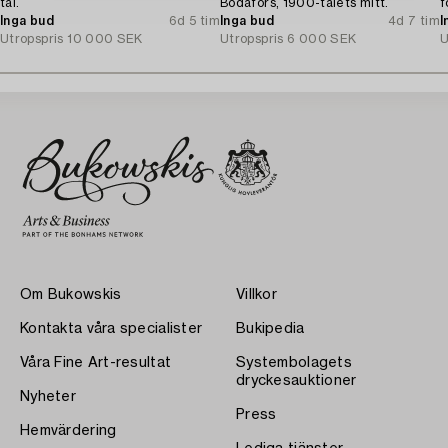
tal.
Bodafors, 1900-talets mitt.
f
Inga bud
6d 5 tim
Inga bud
4d 7 tim
I
Utropspris
10 000 SEK
Utropspris
6 000 SEK
U
Om Bukowskis
Villkor
Kontakta våra specialister
Bukipedia
Våra Fine Art-resultat
Systembolagets
dryckesauktioner
Nyheter
Press
Hemvärdering