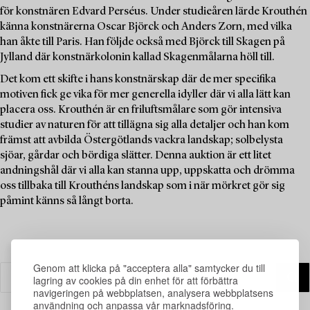
för konstnären Edvard Perséus. Under studieåren lärde Krouthén
känna konstnärerna Oscar Björck och Anders Zorn, med vilka
han åkte till Paris. Han följde också med Björck till Skagen på
Jylland där konstnärkolonin kallad Skagenmålarna höll till.
Det kom ett skifte i hans konstnärskap där de mer specifika
motiven fick ge vika för mer generella idyller där vi alla lätt kan
placera oss. Krouthén är en friluftsmålare som gör intensiva
studier av naturen för att tillägna sig alla detaljer och han kom
främst att avbilda Östergötlands vackra landskap; solbelysta
sjöar, gårdar och bördiga slätter. Denna auktion är ett litet
andningshål där vi alla kan stanna upp, uppskatta och drömma
oss tillbaka till Krouthéns landskap som i när mörkret gör sig
påmint känns så långt borta.
Genom att klicka på "acceptera alla" samtycker du till
lagring av cookies på din enhet för att förbättra
navigeringen på webbplatsen, analysera webbplatsens
användning och anpassa vår marknadsföring.