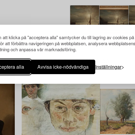
att klicka på "acceptera alla" samtycker du till lagring av cookies på
för att förbättra navigeringen på webbplatsen, analysera webbplatsen
ning och anpassa vår marknadsföring.
Andra har även tittat på
eptera alla
Avvisa icke-nödvändiga
Inställningar