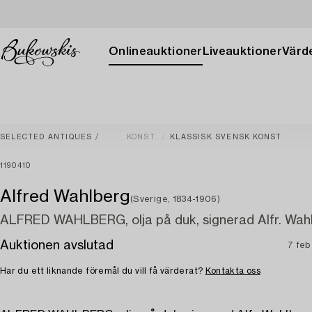
Onlineauktioner
Liveauktioner
Värde
SELECTED ANTIQUES
KONST
KLASSISK SVENSK KONST
1190410
Alfred Wahlberg
(Sverige, 1834-1906)
ALFRED WAHLBERG, olja på duk, signerad Alfr. Wah
Auktionen avslutad
7 fe
Har du ett liknande föremål du vill få värderat?
Kontakta oss