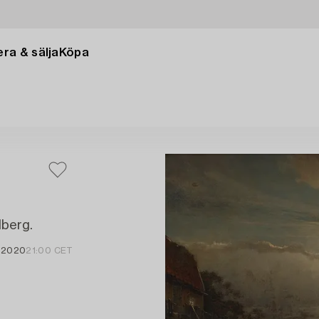
ra & sälja
Köpa
lberg.
b 2020
21:00 CET