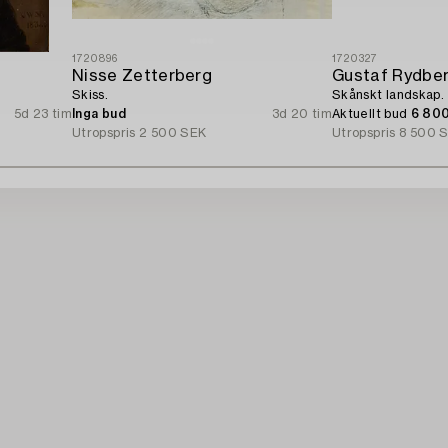
1720896
1720327
Nisse Zetterberg
Gustaf Rydbe
Skiss.
Skånskt landskap.
5d 23 tim
Inga bud
3d 20 tim
Aktuellt bud
6 80
Utropspris
2 500 SEK
Utropspris
8 500 