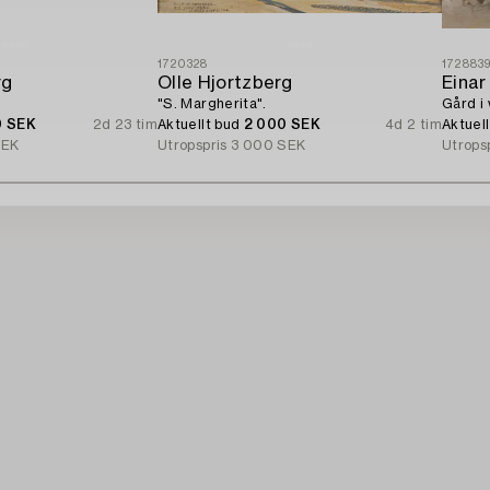
1720328
172883
rg
Olle Hjortzberg
Einar
"S. Margherita".
Gård i 
0 SEK
2d 23 tim
Aktuellt bud
2 000 SEK
4d 2 tim
Aktuel
SEK
Utropspris
3 000 SEK
Utrops