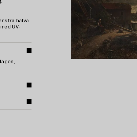
.
änstra halva.
t med UV-
lagen,