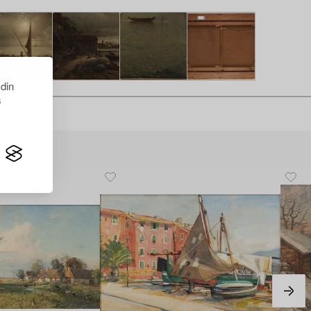
 din
s