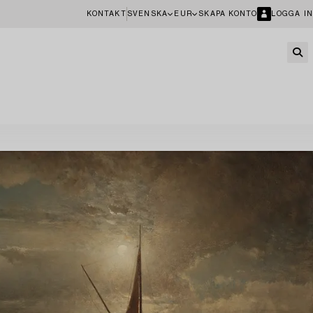
KONTAKT
SVENSKA
EUR
SKAPA KONTO
LOGGA IN