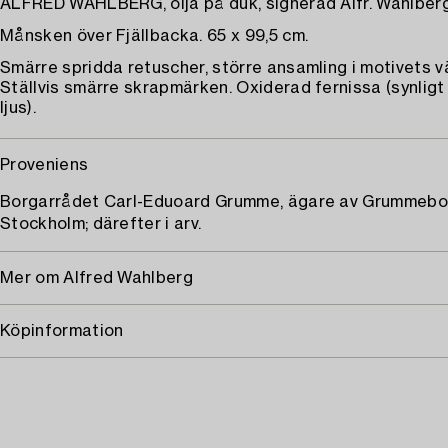
ALFRED WAHLBERG, olja på duk, signerad Alfr. Wahlberg
Månsken över Fjällbacka. 65 x 99,5 cm.
Smärre spridda retuscher, större ansamling i motivets v
Ställvis smärre skrapmärken. Oxiderad fernissa (synlig
ljus).
Proveniens
Borgarrådet Carl-Eduoard Grumme, ägare av Grummebo
Stockholm; därefter i arv.
Mer om Alfred Wahlberg
Köpinformation