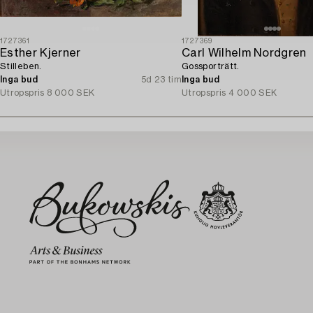
1727361
1727369
Esther Kjerner
Carl Wilhelm Nordgren
Stilleben.
Gossporträtt.
Inga bud
5d 23 tim
Inga bud
Utropspris
8 000 SEK
Utropspris
4 000 SEK