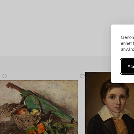
Genom 
enhet 
använd
Acc