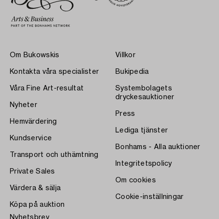
Om Bukowskis
Villkor
Kontakta våra specialister
Bukipedia
Våra Fine Art-resultat
Systembolagets
dryckesauktioner
Nyheter
Press
Hemvärdering
Lediga tjänster
Kundservice
Bonhams - Alla auktioner
Transport och uthämtning
Integritetspolicy
Private Sales
Om cookies
Värdera & sälja
Cookie-inställningar
Köpa på auktion
Nyhetsbrev