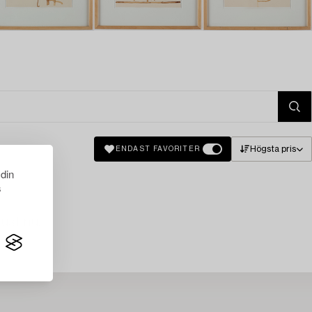
Högsta pris
ENDAST FAVORITER
 din
s
just nu.