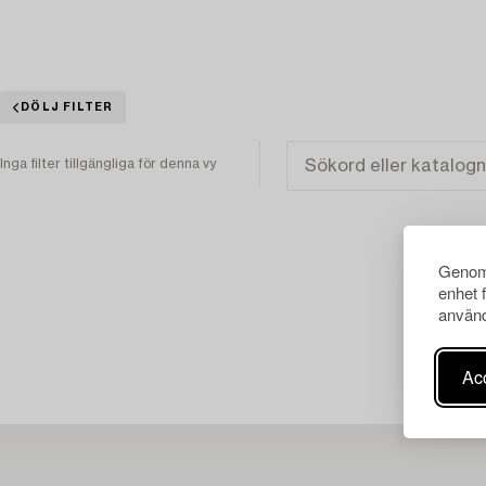
DÖLJ FILTER
Inga filter tillgängliga för denna vy
Genom 
enhet 
använd
Acc