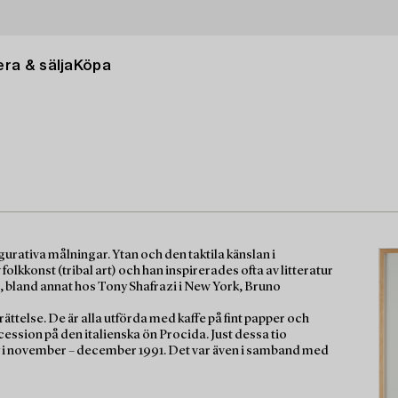
ra & sälja
Köpa
rativa målningar. Ytan och den taktila känslan i
folkkonst (tribal art) och han inspirerades ofta av litteratur
a, bland annat hos Tony Shafrazi i New York, Bruno
ttelse. De är alla utförda med kaffe på fint papper och
ession på den italienska ön Procida. Just dessa tio
y i november – december 1991. Det var även i samband med