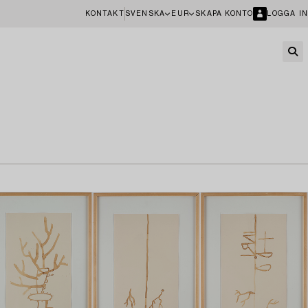
KONTAKT
SVENSKA
EUR
SKAPA KONTO
LOGGA IN