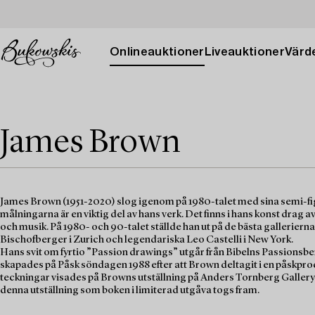
Onlineauktioner
Liveauktioner
Värde
James Brown
James Brown (1951-2020) slog igenom på 1980-talet med sina semi-figu
målningarna är en viktig del av hans verk. Det finns i hans konst drag av 
och musik. På 1980- och 90-talet ställde han ut på de bästa galleriern
Bischofberger i Zurich och legendariska Leo Castelli i New York.
Hans svit om fyrtio ”Passion drawings” utgår från Bibelns Passionsberä
skapades på Påsk söndagen 1988 efter att Brown deltagit i en påskproc
teckningar visades på Browns utställning på Anders Tornberg Galler
denna utställning som boken i limiterad utgåva togs fram.