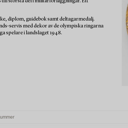
ill största del i militärförläggningar. Ett
rke, diplom, guidebok samt deltagarmedalj.
ds-servis med dekor av de olympiska ringarna
ga spelare i landslaget 1948.