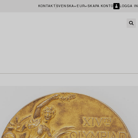
KONTAKT
SVENSKA
EUR
SKAPA KONTO
LOGGA IN