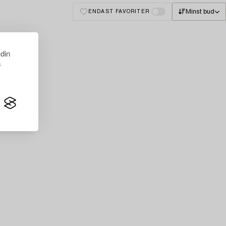
Minst bud
ENDAST FAVORITER
 din
s