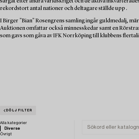
sargat efter andra världskriget och de aktiva inkvarterades t
rekordstort antal nationer och deltagare ställde upp .
I Birger ”Bian” Rosengrens samling ingår guldmedalj, mä
Auktionen omfattar också minnesskedar samt en Rörstran
som gavs som gåva av IFK Norrköping till klubbens flertali
DÖLJ FILTER
Alla kategorier
Diverse
Övrigt