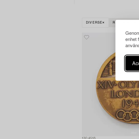
DIVERSE
RENSA ALLA
Genom 
enhet 
använd
Acc
1304518