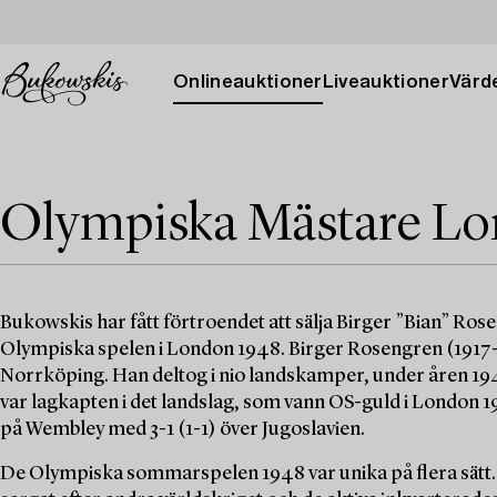
Onlineauktioner
Liveauktioner
Värde
Olympiska Mästare Lo
Bukowskis har fått förtroendet att sälja Birger ”Bian” Ro
Olympiska spelen i London 1948. Birger Rosengren (1917-1
Norrköping. Han deltog i nio landskamper, under åren 1945 t
var lagkapten i det landslag, som vann OS-guld i London 1
på Wembley med 3-1 (1-1) över Jugoslavien.
De Olympiska sommarspelen 1948 var unika på flera sätt. D