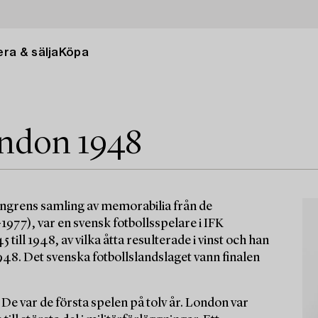
ra & sälja
Köpa
ndon 1948
sengrens samling av memorabilia från de
977), var en svensk fotbollsspelare i IFK
ill 1948, av vilka åtta resulterade i vinst och han
948. Det svenska fotbollslandslaget vann finalen
e var de första spelen på tolv år. London var