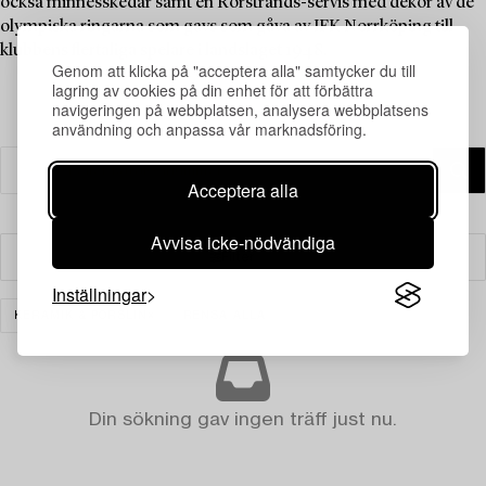
också minnesskedar samt en Rörstrands-servis med dekor av de
olympiska ringarna som gavs som gåva av IFK Norrköping till
klubbens flertaliga spelare i landslaget 1948.
Genom att klicka på "acceptera alla" samtycker du till
lagring av cookies på din enhet för att förbättra
navigeringen på webbplatsen, analysera webbplatsens
användning och anpassa vår marknadsföring.
Acceptera alla
Avvisa icke-nödvändiga
Filter
Inställningar
KERAMIK & PORSLIN
RENSA ALLA
Din sökning gav ingen träff just nu.