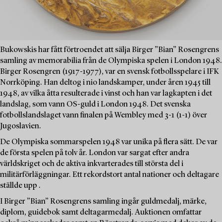
Bukowskis har fått förtroendet att sälja Birger ”Bian” Rosengrens
samling av memorabilia från de Olympiska spelen i London 1948.
Birger Rosengren (1917-1977), var en svensk fotbollsspelare i IFK
Norrköping. Han deltog i nio landskamper, under åren 1945 till
1948, av vilka åtta resulterade i vinst och han var lagkapten i det
landslag, som vann OS-guld i London 1948. Det svenska
fotbollslandslaget vann finalen på Wembley med 3-1 (1-1) över
Jugoslavien.
De Olympiska sommarspelen 1948 var unika på flera sätt. De var
de första spelen på tolv år. London var sargat efter andra
världskriget och de aktiva inkvarterades till största del i
militärförläggningar. Ett rekordstort antal nationer och deltagare
ställde upp .
I Birger ”Bian” Rosengrens samling ingår guldmedalj, märke,
diplom, guidebok samt deltagarmedalj. Auktionen omfattar