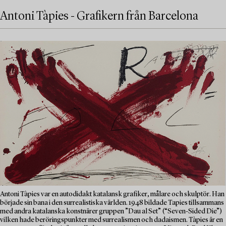
Antoni Tàpies - Grafikern från Barcelona
Antoni Tàpies var en autodidakt katalansk grafiker, målare och skulptör. Han
började sin bana i den surrealistiska världen. 1948 bildade Tapies tillsammans
med andra katalanska konstnärer gruppen ”Dau al Set” (“Seven-Sided Die”)
vilken hade beröringspunkter med surrealismen och dadaismen. Tàpies är en