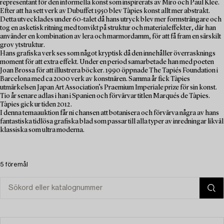
representant för den informella konst som inspirerats av Miro och Paul Klee.
Efter att ha sett verk av Dubuffet 1950 blev Tàpies konst allt mer abstrakt.
Detta utvecklades under 60-talet då hans utryck blev mer formsträngare och
tog en asketisk ritning med tonvikt på struktur och materialeffekter, där han
använder en kombination av lera och marmordamm, för att få fram en särskilt
grov ytstruktur.
Hans grafiska verk ses som något kryptisk då den innehåller överrasknings
moment för att extra effekt. Under en period samarbetade han med poeten
Joan Brossa för att illustrera böcker. 1990 öppnade The Tapiés Foundation i
Barcelona med ca 2000 verk av konstnären. Samma år fick Tàpies
utmärkelsen Japan Art Association’s Praemium Imperiale prize för sin konst.
Tio år senare adlas i han i Spanien och förvärvar titlen Marqués de Tàpies.
Tàpies gick ur tiden 2012.
I denna temaauktion får ni chansen att botanisera och förvärva några av hans
fantastiska tidlösa grafiska blad som passar till alla typer av inredningar likväl
klassiska som ultra moderna.
5 föremål