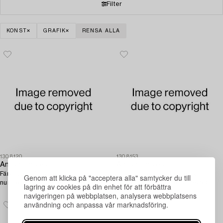
Filter
KONST
GRAFIK
RENSA ALLA
1308120
1308153
Antoni Tàpies
Antoni Tàpies
Färglitografi signerad och
Etsning med plastmaterial,
Genom att klicka på "acceptera alla" samtycker du till
numrerad HC, Editerad av Maeght
signerad och numrerad 18/50.
lagring av cookies på din enhet för att förbättra
Paris.
navigeringen på webbplatsen, analysera webbplatsens
användning och anpassa vår marknadsföring.