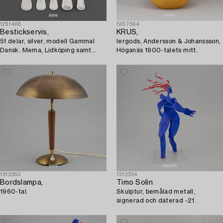
1291468
1207564
Bestickservis,
KRUS,
51 delar, silver, modell Gammal
lergods, Andersson & Johanssson,
Dansk. Mema, Lidköping samt
Höganäs 1900-talets mitt.
Cohr Danmark.
1312350
1312334
Bordslampa,
Timo Solin
1960-tal.
Skulptur, bemålad metall,
signerad och daterad -21.