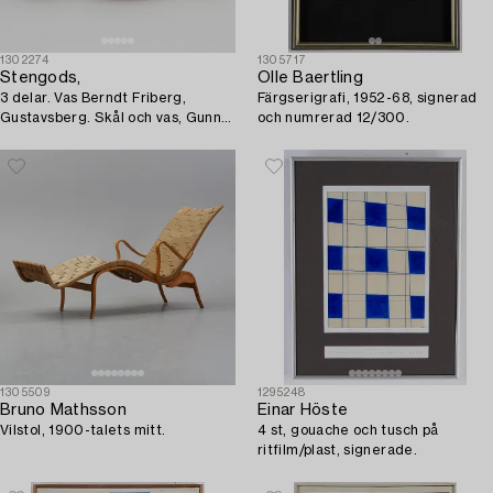
1302274
1305717
Stengods,
Olle Baertling
3 delar. Vas Berndt Friberg,
Färgserigrafi, 1952-68, signerad
Gustavsberg. Skål och vas, Gunnar
och numrerad 12/300.
Nylund, Rörstrand.
1305509
1295248
Bruno Mathsson
Einar Höste
Vilstol, 1900-talets mitt.
4 st, gouache och tusch på
ritfilm/plast, signerade.