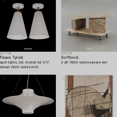
1317729
1316722
Paavo Tynell,
Soffbord,
spot lights, 2st, modell A2-1/17,
2 dlr 1900-talets senare del.
Idman 1900-talets miitt.