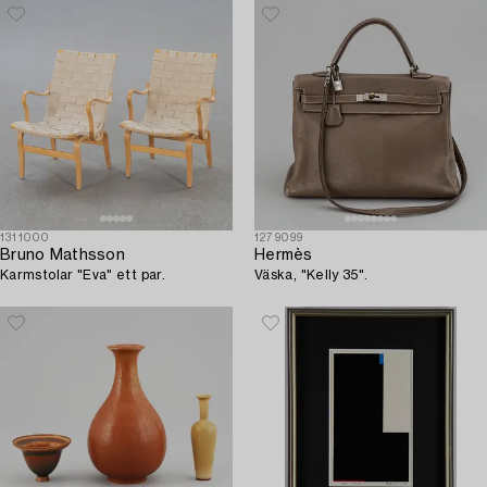
1311000
1279099
Bruno Mathsson
Hermès
Karmstolar "Eva" ett par.
Väska, "Kelly 35".