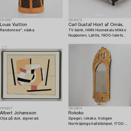
1313397
1308570
Louis Vuitton
Carl Gustaf Hiort af Ornäs,
Randonnee", väska.
TV-bänk, HMN Huonekalu Mikko
Nupponen, Lahtis, 1900-talets
mitt.
1315207
1302904
Albert Johansson
Rokoko
Olja på duk, signerad.
Spegel, rokoko, troligen
Norrköpings hallstämpel, 1700-
talets senare hälft.