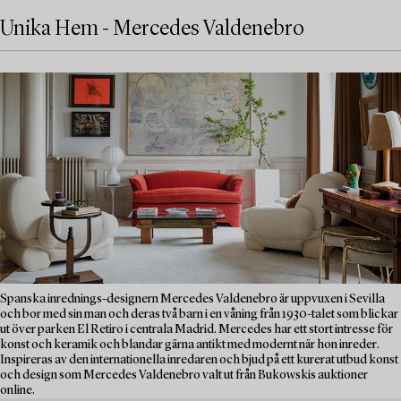
Unika Hem - Mercedes Valdenebro
Spanska inrednings-designern Mercedes Valdenebro är uppvuxen i Sevilla
och bor med sin man och deras två barn i en våning från 1930-talet som blickar
ut över parken El Retiro i centrala Madrid. Mercedes har ett stort intresse för
konst och keramik och blandar gärna antikt med modernt när hon inreder.
Inspireras av den internationella inredaren och bjud på ett kurerat utbud konst
och design som Mercedes Valdenebro valt ut från Bukowskis auktioner
online.