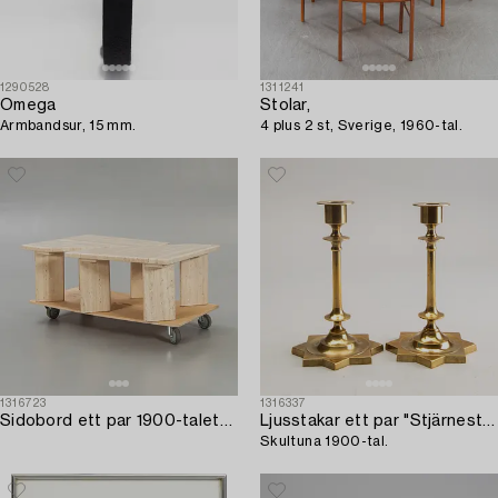
1290528
1311241
Omega
Stolar,
Armbandsur, 15 mm.
4 plus 2 st, Sverige, 1960-tal.
1316723
1316337
Sidobord ett par 1900-talets senare del.
Ljusstakar ett par "Stjärnestaken",
Skultuna 1900-tal.