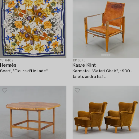
1316409
1316573
Hermès
Kaare Klint
Scarf, "Fleurs d'Hellade".
Karmstol, "Safari Chair", 1900-
talets andra häft.