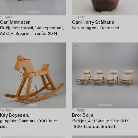
1315664
1314747
Carl Malmsten
Carl-Harry Stålhane
Fåtölj med fotpall, "Jättepaddan",
Vas, stengods, Rörstrand.
AB O.H. Sjögren, Tranås, 2014.
1306341
1313862
Kay Boyesen,
Bror Boije,
gunghäst Danmark 1900-talet
fåtöljer, 4 st "Junker" för DUX,
slut.
1900-talets andra hälft.