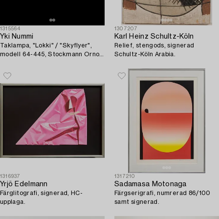
1315564
1307207
Yki Nummi
Karl Heinz Schultz-Köln
Taklampa, "Lokki" / "Skyflyer",
Relief, stengods, signerad
modell 64-445, Stockmann Orno,
Schultz-Köln Arabia.
formgiven 1960.
1316937
1317210
Yrjö Edelmann
Sadamasa Motonaga
Färglitografi, signerad, HC-
Färgserigrafi, numrerad 86/100
upplaga.
samt signerad.