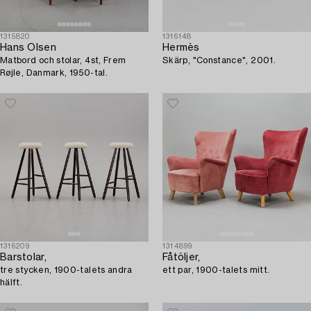
1315820
1316148
Hans Olsen
Hermès
Matbord och stolar, 4st, Frem
Skärp, "Constance", 2001.
Røjle, Danmark, 1950-tal.
1316209
1314899
Barstolar,
Fåtöljer,
tre stycken, 1900-talets andra
ett par, 1900-talets mitt.
hälft.