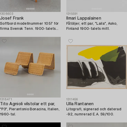
1308603
1315591
Josef Frank
Ilmari Lappalainen
Soffbord modellnummer 1057 för
Fåtöljer, ett par, "Laila", Asko,
firma Svensk Tenn. 1900-talets
Finland 1900-talets mitt.
senare del.
1318471
1311456
Tito Agnioli vilstolar ett par,
Ulla Rantanen
"P3", Pierantonio Bonacina, Italien,
Litografi, signerad och daterad
1960-tal.
-92, numrerad E.A. 59/100.