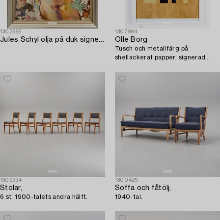
1302665
1307994
Jules Schyl olja på duk signerad 1945.
Olle Borg
Tusch och metallfärg på
shellackerat papper, signerad
Olle Borg och daterad 1989.
1309334
1300429
Stolar,
Soffa och fåtölj,
6 st, 1900-talets andra hälft.
1940-tal.