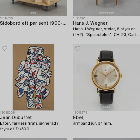
1316729
1315261
Sidobord ett par sent 1900-tal.
Hans J. Wegner
Hans J Wegner, stolar, 6 stycken
(4+2), "Spisestolen", CH-23, Carl
Hansen & Son, Odense Danmark,
formgiven 1951.
1305006
1308973
Jean Dubuffet
Ebel,
Efter, färgserigrafi, signerad i
armbandsur, 34 mm.
trycket 71/300.