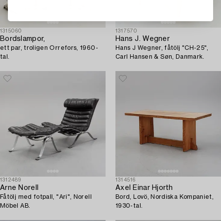
1315060
1317570
Bordslampor,
Hans J. Wegner
ett par, troligen Orrefors, 1960-
Hans J Wegner, fåtölj "CH-25",
tal.
Carl Hansen & Søn, Danmark.
1312489
1314516
Arne Norell
Axel Einar Hjorth
Fåtölj med fotpall, "Ari", Norell
Bord, Lovö, Nordiska Kompaniet,
Möbel AB.
1930-tal.