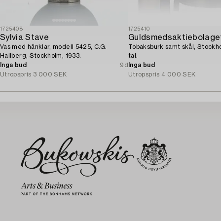
1725408
1725410
Sylvia Stave
Guldsmedsaktiebolage
Vas med hänklar, modell 5425, C.G.
Tobaksburk samt skål, Stockh
Hallberg, Stockholm, 1933.
tal.
Inga bud
9d
Inga bud
Utropspris
3 000 SEK
Utropspris
4 000 SEK