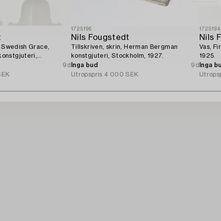
1725196
1725194
t
Nils Fougstedt
Nils 
, Swedish Grace,
Tillskriven, skrin, Herman Bergman
Vas, F
onstgjuteri,
konstgjuteri, Stockholm, 1927.
1925.
9d
Inga bud
9d
Inga b
SEK
Utropspris
4 000 SEK
Utrops