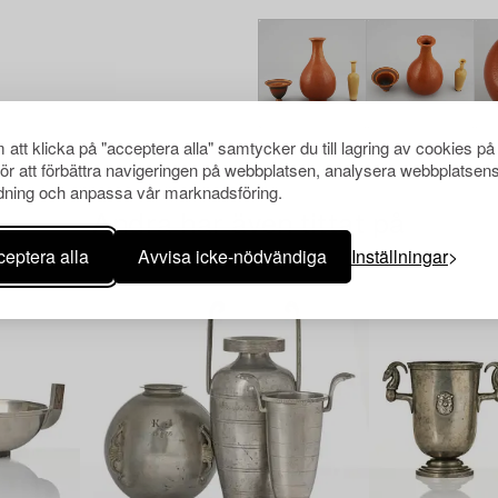
att klicka på "acceptera alla" samtycker du till lagring av cookies på
för att förbättra navigeringen på webbplatsen, analysera webbplatsen
ning och anpassa vår marknadsföring.
Andra har även tittat på
eptera alla
Avvisa icke-nödvändiga
Inställningar