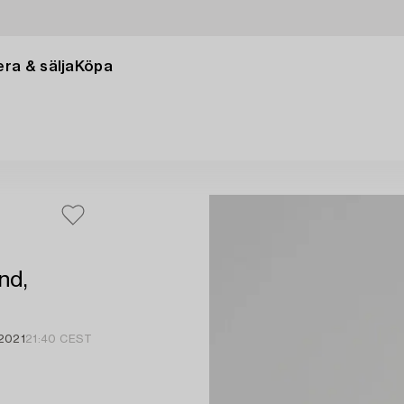
ra & sälja
Köpa
nd,
 2021
21:40 CEST