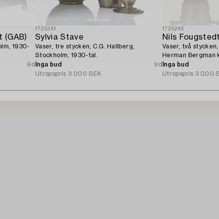
1725241
1725243
t (GAB)
Sylvia Stave
Nils Fougsted
olm, 1930-
Vaser, tre stycken, C.G. Hallberg,
Vaser, två stycken
Stockholm, 1930-tal.
Herman Bergman k
Stockholm, 1930.
9d
Inga bud
9d
Inga bud
Utropspris
3 000 SEK
Utropspris
3 000 