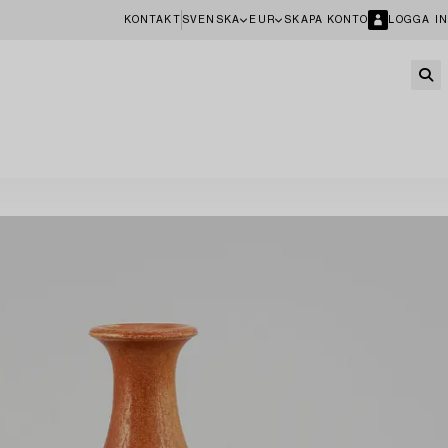
KONTAKT
SVENSKA
EUR
SKAPA KONTO
LOGGA IN