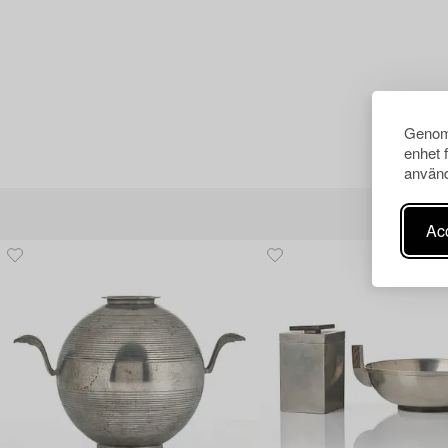
Genom 
enhet 
använd
Acc