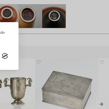
 din
s