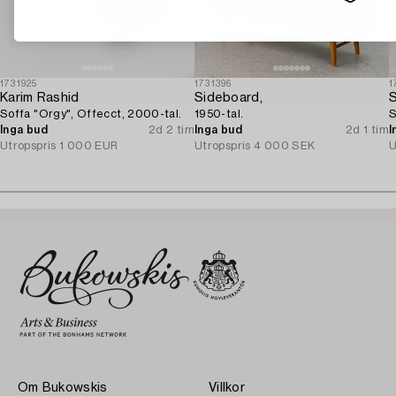
1731925
1731396
1
Karim Rashid
Sideboard,
S
Soffa "Orgy", Offecct, 2000-tal.
1950-tal.
S
Inga bud
2d 2 tim
Inga bud
2d 1 tim
I
Utropspris
1 000 EUR
Utropspris
4 000 SEK
U
Om Bukowskis
Villkor