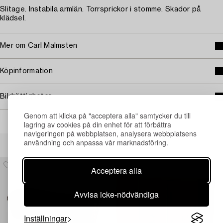
Slitage. Instabila armlän. Torrsprickor i stomme. Skador på
klädsel.
Mer om Carl Malmsten
Köpinformation
Bildrättigheter
Genom att klicka på "acceptera alla" samtycker du till
lagring av cookies på din enhet för att förbättra
navigeringen på webbplatsen, analysera webbplatsens
Andra har även tittat på
användning och anpassa vår marknadsföring.
Acceptera alla
Avvisa icke-nödvändiga
Inställningar