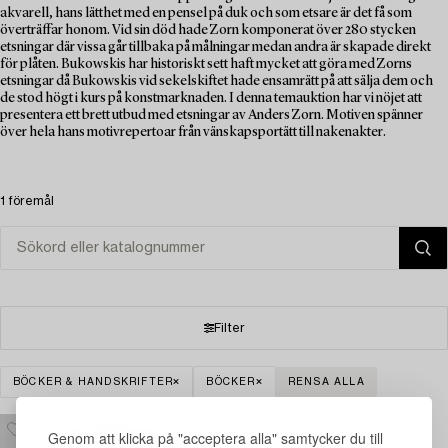
akvarell, hans lätthet med en pensel på duk och som etsare är det få som
överträffar honom. Vid sin död hade Zorn komponerat över 280 stycken
etsningar där vissa går tillbaka på målningar medan andra är skapade direkt
för plåten. Bukowskis har historiskt sett haft mycket att göra med Zorns
etsningar då Bukowskis vid sekelskiftet hade ensamrätt på att sälja dem och
de stod högt i kurs på konstmarknaden. I denna temauktion har vi nöjet att
presentera ett brett utbud med etsningar av Anders Zorn. Motiven spänner
över hela hans motivrepertoar från vänskapsportätt till nakenakter.
1 föremål
Filter
BÖCKER & HANDSKRIFTER
BÖCKER
RENSA ALLA
Genom att klicka på "acceptera alla" samtycker du till