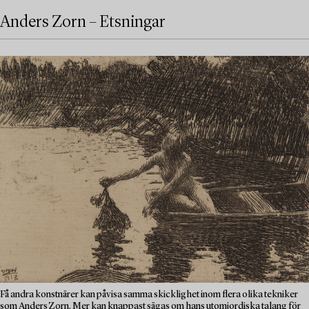
Anders Zorn – Etsningar
Få andra konstnärer kan påvisa samma skicklighet inom flera olika tekniker
som Anders Zorn. Mer kan knappast sägas om hans utomjordiska talang för