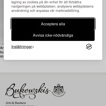
lagring av cookies på din enhet för att förbättra
navigeringen på webbplatsen, analysera webbplatsens
användning och anpassa vår marknadsföring.
Acceptera alla
Avvisa icke-nödvändiga
1320510
Inställningar
Anders Zorn
Bok, "Ord och Bild", Wahlström &
Widstrand, 1910.