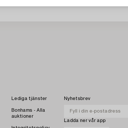
Din sökning gav ingen träff 
Lediga tjänster
Nyhetsbrev
Bonhams - Alla
auktioner
Ladda ner vår app