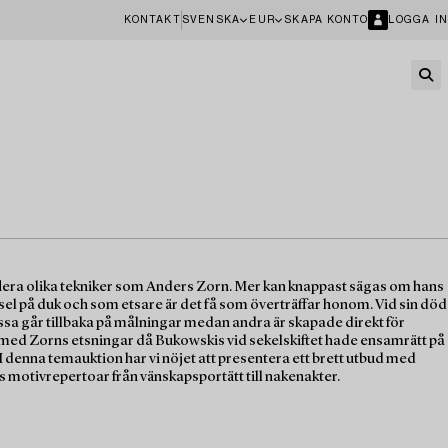
KONTAKT
SVENSKA
EUR
SKAPA KONTO
LOGGA IN
lera olika tekniker som Anders Zorn. Mer kan knappast sägas om hans
sel på duk och som etsare är det få som överträffar honom. Vid sin död
sa går tillbaka på målningar medan andra är skapade direkt för
ra med Zorns etsningar då Bukowskis vid sekelskiftet hade ensamrätt på
I denna temauktion har vi nöjet att presentera ett brett utbud med
 motivrepertoar från vänskapsportätt till nakenakter.