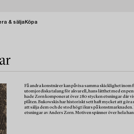
ra & sälja
Köpa
ar
Få andra konstnärer kan påvisa samma skicklighet inom f
utomjordiska talang för akvarell, hans lätthet med en pen
hade Zorn komponerat över 280 stycken etsningar där vis
plåten. Bukowskis har historiskt sett haft mycket att gö
att sälja dem och de stod högt i kurs på konstmarknaden. 
etsningar av Anders Zorn. Motiven spänner över hela hans