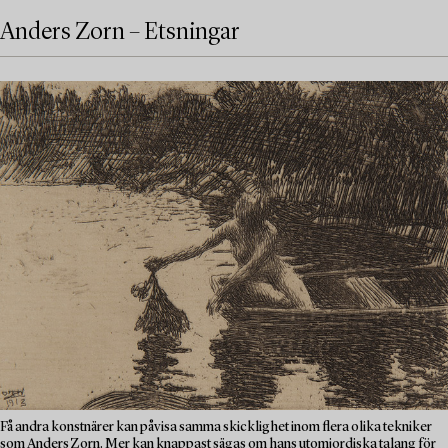
Anders Zorn – Etsningar
Få andra konstnärer kan påvisa samma skicklighet inom flera olika tekniker
som Anders Zorn. Mer kan knappast sägas om hans utomjordiska talang för