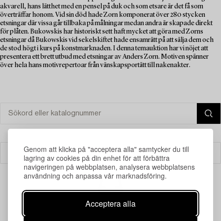
akvarell, hans lätthet med en pensel på duk och som etsare är det få som
överträffar honom. Vid sin död hade Zorn komponerat över 280 stycken
etsningar där vissa går tillbaka på målningar medan andra är skapade direkt
för plåten. Bukowskis har historiskt sett haft mycket att göra med Zorns
etsningar då Bukowskis vid sekelskiftet hade ensamrätt på att sälja dem och
de stod högt i kurs på konstmarknaden. I denna temauktion har vi nöjet att
presentera ett brett utbud med etsningar av Anders Zorn. Motiven spänner
över hela hans motivrepertoar från vänskapsportätt till nakenakter.
Genom att klicka på "acceptera alla" samtycker du till
Filter
lagring av cookies på din enhet för att förbättra
navigeringen på webbplatsen, analysera webbplatsens
användning och anpassa vår marknadsföring.
Acceptera alla
Din sökning gav ingen träff just nu.