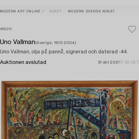
MODERN ART ONLINE
KONST
MODERN SVENSK KONST
485213
Uno Vallman
(Sverige, 1913-2004)
Uno Vallman, olja på pannå, signerad och daterad -44.
Auktionen avslutad
31 okt 2021
17:55 CET