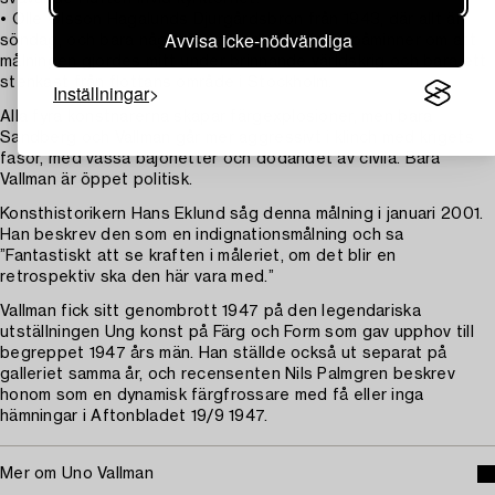
• Olle Olsson Hagalunds Djurgårdsbron från 1943, där allt är
Avvisa icke-nödvändiga
söndag, och bara några flanerande flottister påminner om att
målningen gjordes mitt under brinnande världskrig och bara ett
stenkast från flottans område i Stockholm.
Inställningar
Alla fyra konstnärerna skapar färgexplosioner, men bara
Sandberg och Vallman går mer aggressivt i klinch med krigets
fasor, med vassa bajonetter och dödandet av civila. Bara
Vallman är öppet politisk.
Konsthistorikern Hans Eklund såg denna målning i januari 2001.
Han beskrev den som en indignationsmålning och sa
”Fantastiskt att se kraften i måleriet, om det blir en
retrospektiv ska den här vara med.”
Vallman fick sitt genombrott 1947 på den legendariska
utställningen Ung konst på Färg och Form som gav upphov till
begreppet 1947 års män. Han ställde också ut separat på
galleriet samma år, och recensenten Nils Palmgren beskrev
honom som en dynamisk färgfrossare med få eller inga
hämningar i Aftonbladet 19/9 1947.
Mer om Uno Vallman