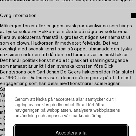
Stockholms Auktionsverk, år 2000, inköpt av nuvarande ägare.
Övrig information
Målningen föreställer en jugoslavisk partisankvinna som hängs
av tyska soldater. Hakkors är målade på några av soldaterna.
Flera av soldaterna framställs groteskt, någon ser närmast ut
som en clown. Hakkorsen är medvetet felvända. Det var
ovanligt med svensk konst som så öppet utmanade den tyska
nazismen under en tid då den fortfarande var en maktfaktor.
Det här är politisk konst med ett glasklart ställningstagande
som närmast är unikt i den svenska konsten före Dick
Bengtssons och Carl Johan De Geers hakkorsbilder från slutet
av 1960-talet. Vallman visar i denna målning prov på ett tidlöst
engagemang som han delar med konstnärer som Ragnar
Sandberg och Marina Abramovic.
Vallmans målning hänger tidsmässigt och stilistiskt samman med
Genom att klicka på "acceptera alla" samtycker du till
tre ikoniska verk från samma period:
lagring av cookies på din enhet för att förbättra
• Ragnar Sandbergs Non-intervention från 1937 som han
navigeringen på webbplatsen, analysera webbplatsens
målade i vrede över Francos illdåd i Spanien.
användning och anpassa vår marknadsföring.
• Sven X-et Erixons målarens hus från 1942 (Moderna museet)
som föreställer konstnären och hans familj i Saltsjöbadens
villastadsidyll - i krigets skugga med svenska krigsflygplan
Acceptera alla
svävande i luften invid kyrktornet.