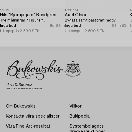
1731109
1728774
1
Nils "Björnjägarn" Rundgren
Axel Olson
K
Tre målningar, "Figurer".
Bygata samt pastoralt motiv.
K
Inga bud
6d 8 tim
Inga bud
6 tim 53m
I
Utropspris
2 500 SEK
Utropspris
2 500 SEK
U
Om Bukowskis
Villkor
Kontakta våra specialister
Bukipedia
Våra Fine Art-resultat
Systembolagets
dryckesauktioner