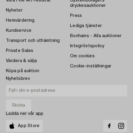
Våra Fine Art-resultat
Systembolagets
dryckesauktioner
Nyheter
Press
Hemvärdering
Lediga tjänster
Kundservice
Bonhams - Alla auktioner
Transport och uthämtning
Integritetspolicy
Private Sales
Om cookies
Värdera & sälja
Cookie-inställningar
Köpa på auktion
Nyhetsbrev
Ladda ner vår app
App Store