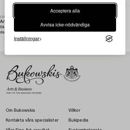
Acceptera alla
1338319
1338220
Anna Mizak
Michel Sauer
Avvisa icke-nödvändiga
Skulptur, marmor, signerad och
Skulptur, patinerad aluminium,
daterad -85.
signerad MS och daterad -88.
Inställningar
Om Bukowskis
Villkor
Kontakta våra specialister
Bukipedia