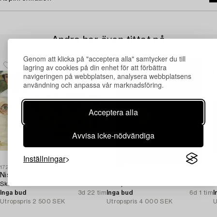
Andra har även tittat på
Genom att klicka på "acceptera alla" samtycker du till
lagring av cookies på din enhet för att förbättra
navigeringen på webbplatsen, analysera webbplatsens
användning och anpassa vår marknadsföring.
Acceptera alla
Avvisa icke-nödvändiga
Inställningar
1720896
1727369
1
Nisse Zetterberg
Carl Wilhelm Nordgren
E
Skiss.
Gossporträtt.
S
Inga bud
3d 22 tim
Inga bud
6d 1 tim
I
Utropspris
2 500 SEK
Utropspris
4 000 SEK
U