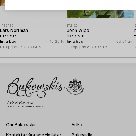
1726728
1721264
1
Lars Norrman
John Wipp
I
Utan titel.
"Deja Vu".
"
Inga bud
1d 23 tim
Inga bud
6d 21 tim
I
Utropspris
3 000 SEK
Utropspris
8 000 SEK
U
Om Bukowskis
Villkor
Kontakta våra specialister
Bukipedia