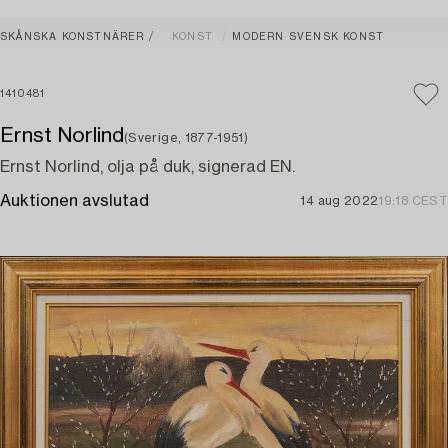
SKÅNSKA KONSTNÄRER
KONST
MODERN SVENSK KONST
1410481
Ernst Norlind
(Sverige, 1877-1951)
Ernst Norlind, olja på duk, signerad EN.
Auktionen avslutad
14 aug 2022
19:18 CEST