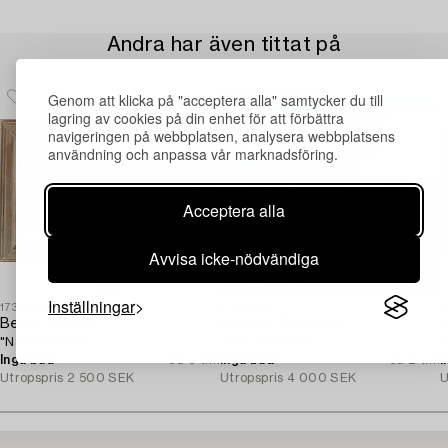
Andra har även tittat på
Genom att klicka på "acceptera alla" samtycker du till
lagring av cookies på din enhet för att förbättra
navigeringen på webbplatsen, analysera webbplatsens
användning och anpassa vår marknadsföring.
Acceptera alla
Avvisa icke-nödvändiga
Inställningar
1731909
1730004
1
Bengt Eklund
Lennart Öhrström
A
"Nature Morte".
"Mat för Måsar".
B
Inga bud
6d 6 tim
Inga bud
3d 2 tim
I
Utropspris
2 500 SEK
Utropspris
4 000 SEK
U