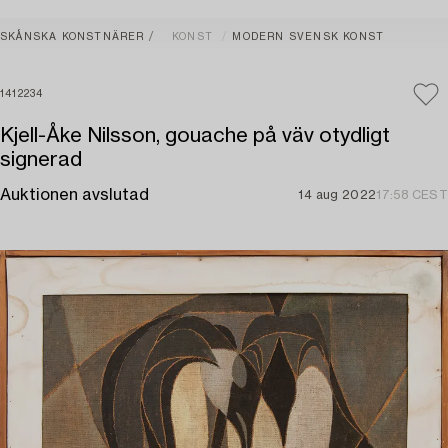
SKÅNSKA KONSTNÄRER
KONST
MODERN SVENSK KONST
1412234
Kjell-Åke Nilsson, gouache på väv otydligt
signerad
Auktionen avslutad
14 aug 2022
17:58 CEST