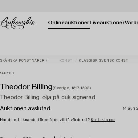
Onlineauktioner
Liveauktioner
Värde
SKÅNSKA KONSTNÄRER
KONST
KLASSISK SVENSK KONST
1413200
Theodor Billing
(Sverige, 1817-1892)
Theodor Billing, olja på duk signerad
Auktionen avslutad
14 aug 
Har du ett liknande föremål du vill få värderat?
Kontakta oss