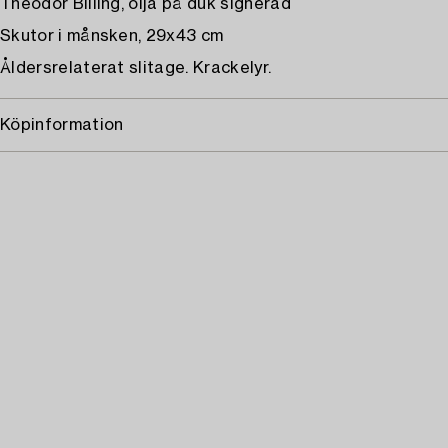
Theodor Billing, olja på duk signerad
Skutor i månsken, 29x43 cm
Åldersrelaterat slitage. Krackelyr.
Köpinformation