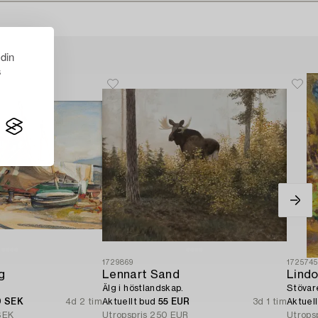
 din
s
1729869
172574
g
Lennart Sand
Lindo
Älg i höstlandskap.
Stövar
0 SEK
4d 2 tim
Aktuellt bud
55 EUR
3d 1 tim
Aktuel
SEK
Utropspris
250 EUR
Utrops