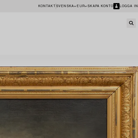
KONTAKT
SVENSKA
EUR
SKAPA KONTO
LOGGA IN