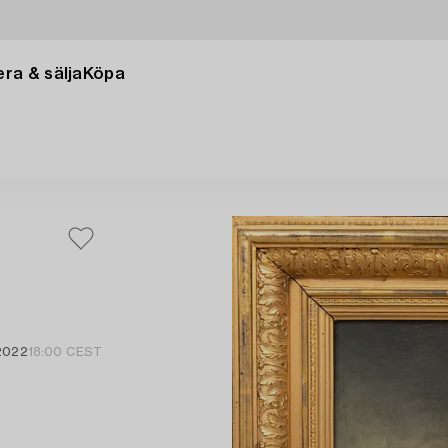
ra & sälja
Köpa
2022
18:00 CEST