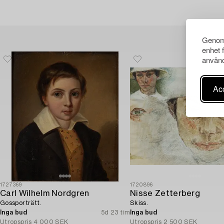
Genom 
enhet 
använd
Acc
1727369
1720896
Carl Wilhelm Nordgren
Nisse Zetterberg
Gossporträtt.
Skiss.
Inga bud
5d 23 tim
Inga bud
Utropspris
4 000 SEK
Utropspris
2 500 SEK