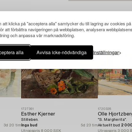
Andra har även tittat på
att klicka på "acceptera alla" samtycker du till lagring av cookies på
för att förbättra navigeringen på webbplatsen, analysera webbplatsen
ning och anpassa vår marknadsföring.
eptera alla
Avvisa icke-nödvändiga
Inställningar
1727361
1720328
Esther Kjerner
Olle Hjortzber
Stilleben.
"S. Margherita".
3d 20 tim
Inga bud
5d 23 tim
Aktuellt bud
2 00
Utropspris
8 000 SEK
Utropspris
3 000 