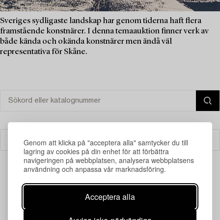
Sveriges sydligaste landskap har genom tiderna haft flera
framstående konstnärer. I denna temaauktion finner verk av
både kända och okända konstnärer men ändå väl
representativa för Skåne.
Filter
Genom att klicka på "acceptera alla" samtycker du till
lagring av cookies på din enhet för att förbättra
navigeringen på webbplatsen, analysera webbplatsens
användning och anpassa vår marknadsföring.
Din sökning gav ingen träff just nu.
Acceptera alla